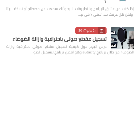
؟
إذا كنت من عشاق البرامج والتطبيقات لابد وأنك سمعت عن مصطلح أو نسخة بيتا
ولكن هل عرفت مذا تعني ؟ في م…
21 مايو 2017
تسجيل مقطع صوتي باحترافية وازالة الضوضاء
درس اليوم حول كيفية تسجيل مقطع صوتي باحترافية وازالة
الضوضاء من خلال برنامج audacity وهو افضل برنامج لتسجيل الصو…