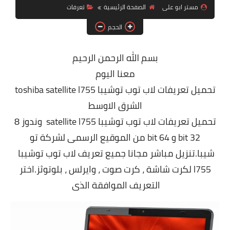
مستر ابو على
الصفحة الرئيسية
تعرفات
ويندوز 8.1
الحجم
ويندوز 7
ويندوز xp
بسم الله الرحمن الرحيم
معنا اليوم
اندرويد
تحميل تعريفات لاب توب توشيبا toshiba satellite l755
ايفون
الشرق الاوسط
العاب
تحميل تعريفات لاب توب توشيبا satellite l755 وندوز 8
32 bit و 64 bit من الموقيع الرسمى لشركة تو
مراجعات
شيبا.تنزيل مباشر مجانا جميع تعريف لاب توب توشيبا
الربح من الانترنت
l755 لكرت شاشة ، كرت صوت ، وايرلس ، بلوتوثز.اختر
الحماية
التعريف الموافقة الذى