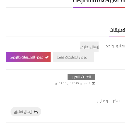
قد تُعجبك هذه المشاركات
تعليقات
تعليق واحد
إرسال تعليق
عرض التعليقات فقط
عرض التعليقات والردود
العابث الاخير
17 فبراير 2015 في 11:30 ص
شكرا ابو على
إرسال تعليق