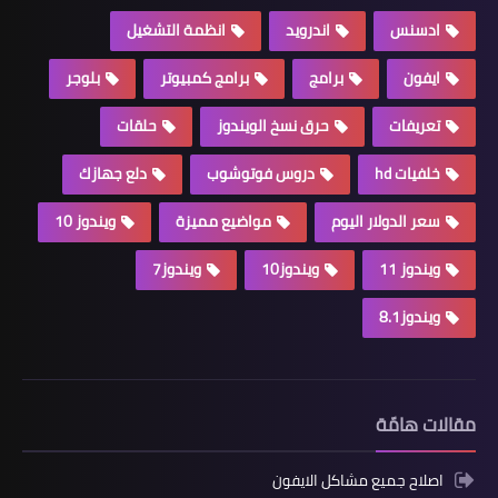
ادسنس
اندرويد
انظمة التشغيل
ايفون
برامج
برامج كمبيوتر
بلوجر
تعريفات
حرق نسخ الويندوز
حلقات
خلفيات hd
دروس فوتوشوب
دلع جهازك
سعر الدولار اليوم
مواضيع مميزة
ويندوز 10
ويندوز 11
ويندوز10
ويندوز7
ويندوز8.1
مقالات هامّة
اصلاح جميع مشاكل الايفون