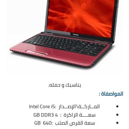
يناسبك و حمله.
المواصفاة :
المــاركــة\الإصــدار :Intel Core i5
سعــــة الزاكرة : 4 GB DDR3
سعة القرص الصلب :640 GB