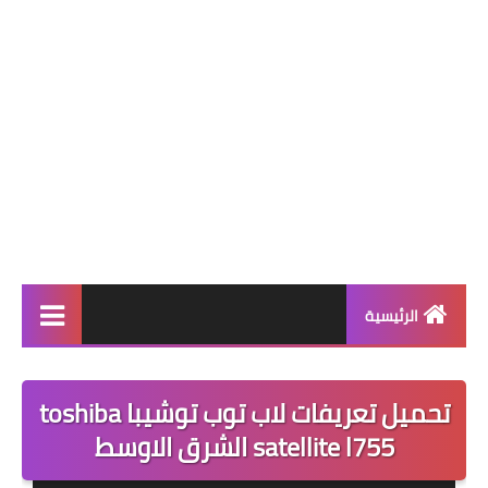
الرئيسية
برامج كمبيوتر
تحميل تعريفات لاب توب توشيبا toshiba
ويندوز 11
satellite l755 الشرق الاوسط
ويندوز 10