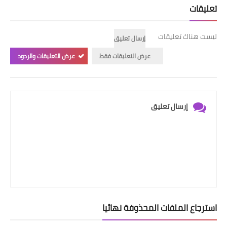
تعليقات
ويندوز 8.1
ويندوز 7
ليست هناك تعليقات
إرسال تعليق
ويندوز xp
عرض التعليقات فقط
عرض التعليقات والردود
اندرويد
ايفون
إرسال تعليق
العاب
مراجعات
الربح من الانترنت
الحماية
استرجاع الملفات المحذوفة نهائيا