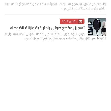
إذا كنت من عشاق البرامج والتطبيقات لابد وأنك سمعت عن مصطلح أو نسخة بيتا
ولكن هل عرفت مذا تعني ؟ في م…
21 مايو 2017
تسجيل مقطع صوتي باحترافية وازالة الضوضاء
درس اليوم حول كيفية تسجيل مقطع صوتي باحترافية وازالة
الضوضاء من خلال برنامج audacity وهو افضل برنامج لتسجيل الصو…