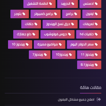
ادسنس
اندرويد
انظمة التشغيل
ايفون
برامج
برامج كمبيوتر
بلوجر
تعريفات
حرق نسخ الويندوز
حلقات
خلفيات hd
دروس فوتوشوب
دلع جهازك
سعر الدولار اليوم
مواضيع مميزة
ويندوز 10
ويندوز 11
ويندوز10
ويندوز7
ويندوز8.1
مقالات هامّة
اصلاح جميع مشاكل الايفون