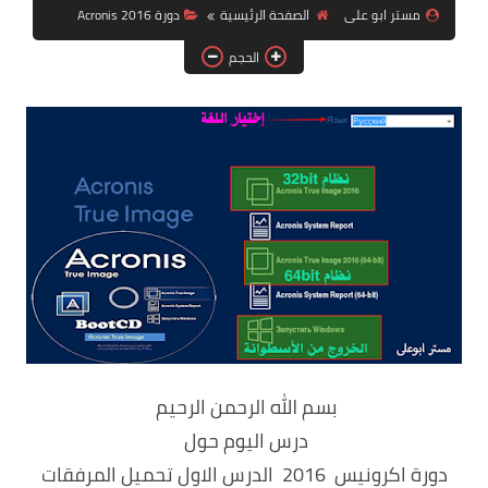
مستر ابو على
الصفحة الرئيسية
دورة Acronis 2016
ويندوز 8.1
الحجم
ويندوز 7
ويندوز xp
اندرويد
ايفون
العاب
مراجعات
الربح من الانترنت
الحماية
بسم الله الرحمن الرحيم
درس اليوم حول
دورة اكرونيس 2016 الدرس الاول تحميل المرفقات