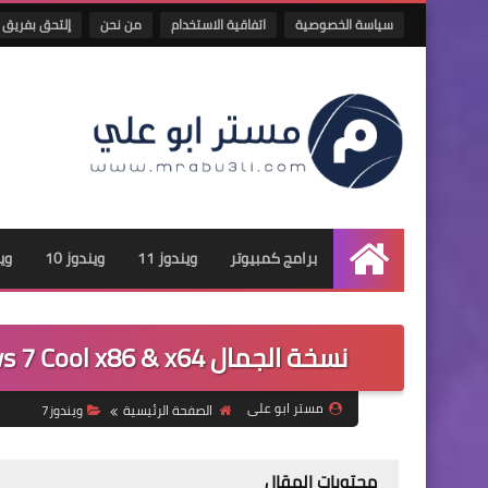
سياسة الخصوصية
اتفاقية الاستخدام
من نحن
إلتحق بفريق 
برامج كمبيوتر
ويندوز 11
ويندوز 10
وين
الرئيسية
نسخة الجمال Windows 7 Cool x86 & x64 باللغتين العربية والانجليزية مفعلة
مستر ابو على
الصفحة الرئيسية
ويندوز7
محتويات المقال