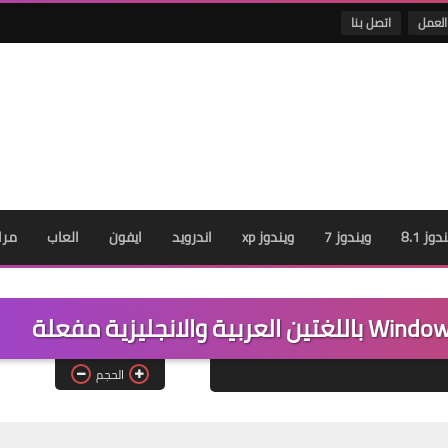
العمل
اتصل بنا
دوز 8.1
ويندوز 7
ويندوز xp
اندرويد
ايفون
العاب
مرا
الحجم