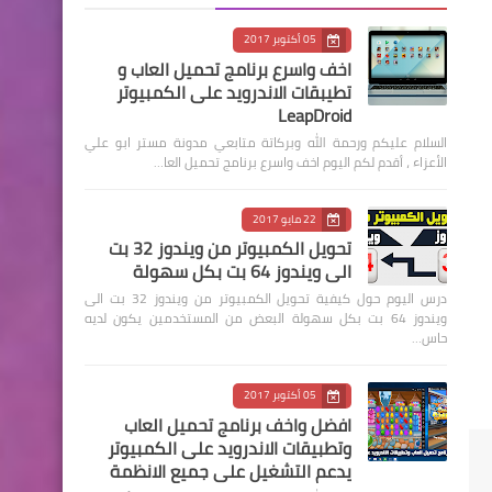
05 أكتوبر 2017
اخف واسرع برنامج تحميل العاب و
تطيبقات الاندرويد على الكمبيوتر
LeapDroid
السلام عليكم ورحمة الله وبركاتة متابعي مدونة مستر ابو علي
الأعزاء ، أقدم لكم اليوم اخف واسرع برنامج تحميل العا…
22 مايو 2017
تحويل الكمبيوتر من ويندوز 32 بت
الى ويندوز 64 بت بكل سهولة
درس اليوم حول كيفية تحويل الكمبيوتر من ويندوز 32 بت الى
ويندوز 64 بت بكل سهولة البعض من المستخدمين يكون لديه
حاس…
05 أكتوبر 2017
افضل واخف برنامج تحميل العاب
وتطبيقات الاندرويد على الكمبيوتر
يدعم التشغيل على جميع الانظمة