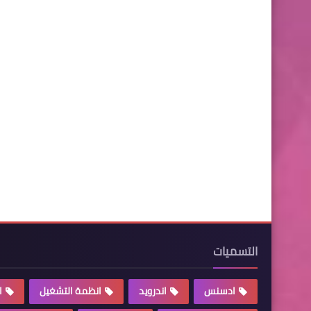
التسميات
ادسنس
اندرويد
انظمة التشغيل
ا