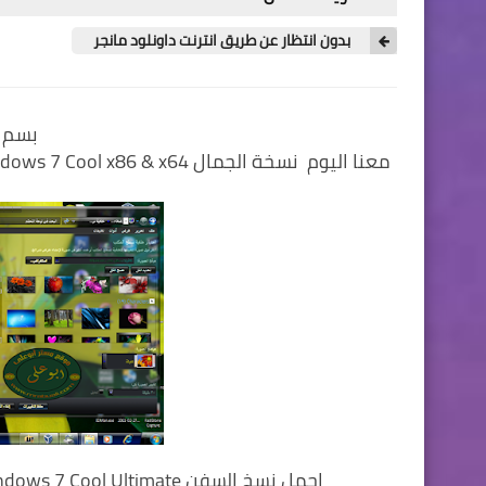
بدون انتظار عن طريق انترنت داونلود مانجر
بسم ا
اجمل نسخ السفن Windows 7 Cool Ultimate بواجهتين عربية وانجليزية للنواتين 32 بت و 64 بت