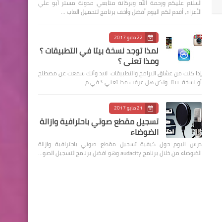
السلام عليكم ورحمة الله وبركاتة متابعي مدونة مستر أبو علي
الأعزاء، أقدم لكم اليوم أفضل وأخف برنامج لتحميل العاب …
22 مايو 2017
لمذا توجد نسخة بيتا في التطبيقات ؟
ومذا تعني ؟
إذا كنت من عشاق البرامج والتطبيقات لابد وأنك سمعت عن مصطلح
أو نسخة بيتا ولكن هل عرفت مذا تعني ؟ في م…
21 مايو 2017
تسجيل مقطع صوتي باحترافية وازالة
الضوضاء
درس اليوم حول كيفية تسجيل مقطع صوتي باحترافية وازالة
الضوضاء من خلال برنامج audacity وهو افضل برنامج لتسجيل الصو…