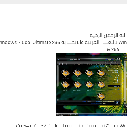
لله الرحمن الرحيم
معنا اليوم نسخة الجمال Windows 7 Cool x86 & x64 باللغتين العربية والانجليزية s 7 Cool Ultimate x86
& x64