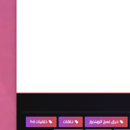
حرق نسخ الويندوز
حلقات
خلفيات hd