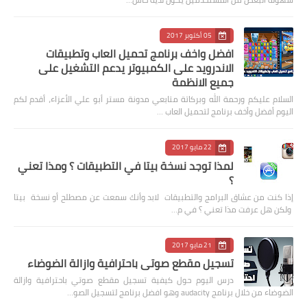
05 أكتوبر 2017
افضل واخف برنامج تحميل العاب وتطبيقات
الاندرويد على الكمبيوتر يدعم التشغيل على
جميع الانظمة
السلام عليكم ورحمة الله وبركاتة متابعي مدونة مستر أبو علي الأعزاء، أقدم لكم
اليوم أفضل وأخف برنامج لتحميل العاب …
22 مايو 2017
لمذا توجد نسخة بيتا في التطبيقات ؟ ومذا تعني
؟
إذا كنت من عشاق البرامج والتطبيقات لابد وأنك سمعت عن مصطلح أو نسخة بيتا
ولكن هل عرفت مذا تعني ؟ في م…
21 مايو 2017
تسجيل مقطع صوتي باحترافية وازالة الضوضاء
درس اليوم حول كيفية تسجيل مقطع صوتي باحترافية وازالة
الضوضاء من خلال برنامج audacity وهو افضل برنامج لتسجيل الصو…