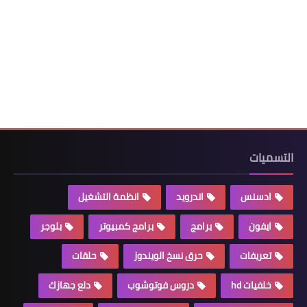
التسميات
ادسنس
اندرويد
انظمة التشغيل
ايفون
برامج
برامج كمبيوتر
بلوجر
تعريفات
حرق نسخ الويندوز
حلقات
خلفيات hd
دروس فوتوشوب
دلع جهازك