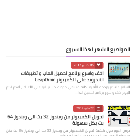
المواضيع الاشهر لهذا الاسبوع
05 أكتوبر 2017
اخف واسرع برنامج تحميل العاب و تطيبقات
الاندرويد على الكمبيوتر LeapDroid
السلام عليكم ورحمة الله وبركاتة متابعي مدونة مستر ابو علي الأعزاء ، أقدم لكم
اليوم اخف واسرع برنامج تحميل العا…
22 مايو 2017
تحويل الكمبيوتر من ويندوز 32 بت الى ويندوز 64
بت بكل سهولة
درس اليوم حول كيفية تحويل الكمبيوتر من ويندوز 32 بت الى ويندوز 64 بت بكل
سهولة البعض من المستخدمين يكون لديه حاس…