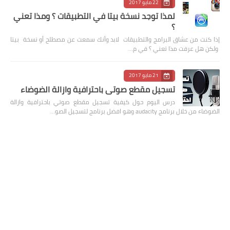
22 مايو 2017
لمذا توجد نسخة بيتا في التطبيقات ؟ ومذا تعني
؟
إذا كنت من عشاق البرامج والتطبيقات لابد وأنك سمعت عن مصطلح أو نسخة بيتا
ولكن هل عرفت مذا تعني ؟ في م…
21 مايو 2017
تسجيل مقطع صوتي باحترافية وازالة الضوضاء
درس اليوم حول كيفية تسجيل مقطع صوتي باحترافية وازالة
الضوضاء من خلال برنامج audacity وهو افضل برنامج لتسجيل الصو…