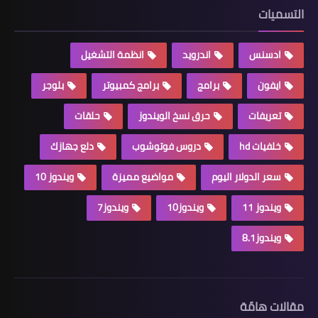
التسميات
ادسنس
اندرويد
انظمة التشغيل
ايفون
برامج
برامج كمبيوتر
بلوجر
تعريفات
حرق نسخ الويندوز
حلقات
خلفيات hd
دروس فوتوشوب
دلع جهازك
سعر الدولار اليوم
مواضيع مميزة
ويندوز 10
ويندوز 11
ويندوز10
ويندوز7
ويندوز8.1
مقالات هامّة