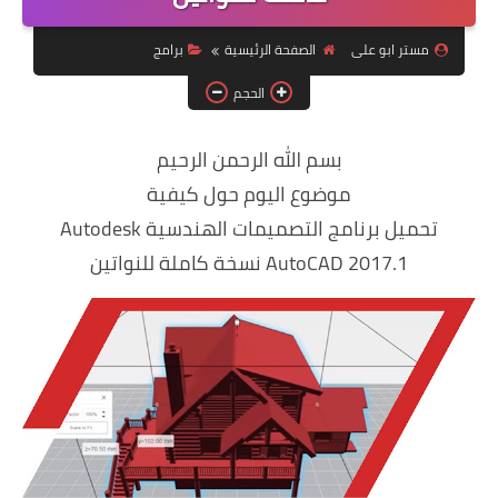
ويندوز 8.1
مستر ابو على
الصفحة الرئيسية
برامج
ويندوز 7
الحجم
ويندوز xp
بسم الله الرحمن الرحيم
اندرويد
موضوع اليوم حول كيفية
ايفون
تحميل برنامج التصميمات الهندسية Autodesk
العاب
AutoCAD 2017.1 نسخة كاملة للنواتين
مراجعات
الربح من الانترنت
الحماية