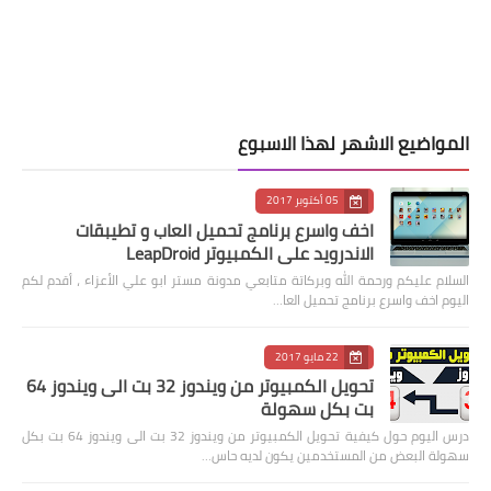
المواضيع الاشهر لهذا الاسبوع
05 أكتوبر 2017
اخف واسرع برنامج تحميل العاب و تطيبقات
الاندرويد على الكمبيوتر LeapDroid
السلام عليكم ورحمة الله وبركاتة متابعي مدونة مستر ابو علي الأعزاء ، أقدم لكم
اليوم اخف واسرع برنامج تحميل العا…
22 مايو 2017
تحويل الكمبيوتر من ويندوز 32 بت الى ويندوز 64
بت بكل سهولة
درس اليوم حول كيفية تحويل الكمبيوتر من ويندوز 32 بت الى ويندوز 64 بت بكل
سهولة البعض من المستخدمين يكون لديه حاس…