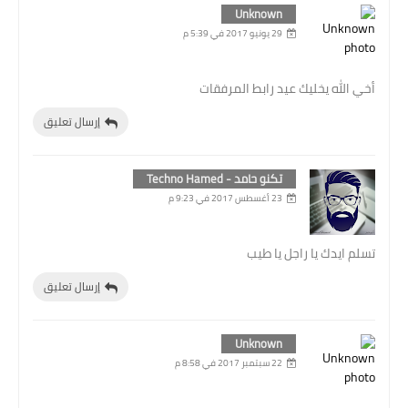
Unknown
29 يونيو 2017 في 5:39 م
أخي الله يخليك عيد رابط المرفقات
إرسال تعليق
تكنو حامد - Techno Hamed
23 أغسطس 2017 في 9:23 م
تسلم ايدك يا راجل يا طيب
إرسال تعليق
Unknown
22 سبتمبر 2017 في 8:58 م