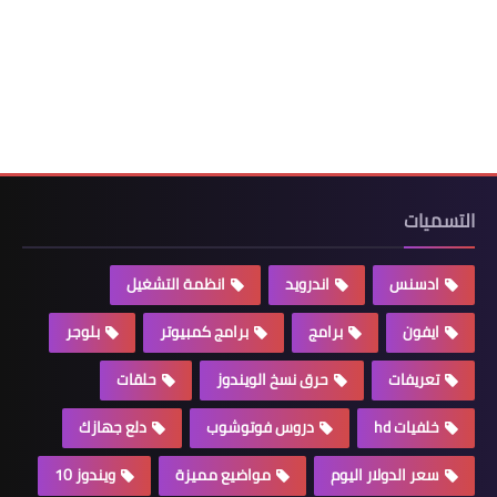
التسميات
ادسنس
اندرويد
انظمة التشغيل
ايفون
برامج
برامج كمبيوتر
بلوجر
تعريفات
حرق نسخ الويندوز
حلقات
خلفيات hd
دروس فوتوشوب
دلع جهازك
سعر الدولار اليوم
مواضيع مميزة
ويندوز 10