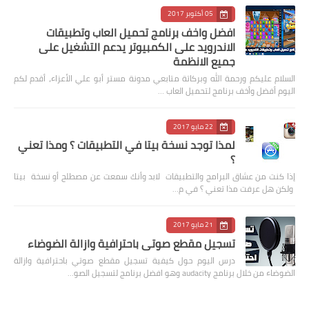
05 أكتوبر 2017
افضل واخف برنامج تحميل العاب وتطبيقات
الاندرويد على الكمبيوتر يدعم التشغيل على
جميع الانظمة
السلام عليكم ورحمة الله وبركاتة متابعي مدونة مستر أبو علي الأعزاء، أقدم لكم
اليوم أفضل وأخف برنامج لتحميل العاب …
22 مايو 2017
لمذا توجد نسخة بيتا في التطبيقات ؟ ومذا تعني
؟
إذا كنت من عشاق البرامج والتطبيقات لابد وأنك سمعت عن مصطلح أو نسخة بيتا
ولكن هل عرفت مذا تعني ؟ في م…
21 مايو 2017
تسجيل مقطع صوتي باحترافية وازالة الضوضاء
درس اليوم حول كيفية تسجيل مقطع صوتي باحترافية وازالة
الضوضاء من خلال برنامج audacity وهو افضل برنامج لتسجيل الصو…