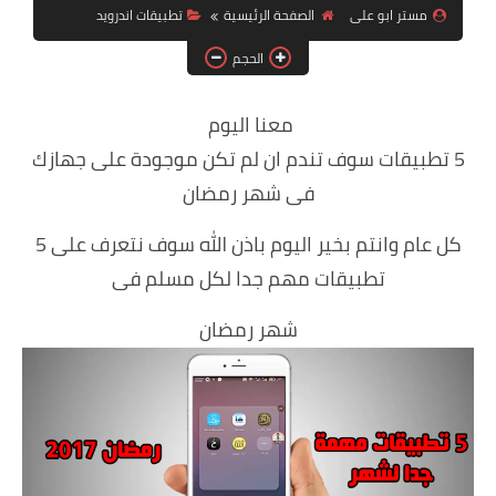
مستر ابو على
الصفحة الرئيسية
تطبيقات اندرويد
ويندوز 8.1
الحجم
ويندوز 7
ويندوز xp
معنا اليوم
5 تطبيقات سوف تندم ان لم تكن موجودة على جهازك
اندرويد
فى شهر رمضان
ايفون
كل عام وانتم بخير اليوم باذن الله سوف نتعرف على 5
العاب
تطبيقات مهم جدا لكل مسلم فى
مراجعات
شهر رمضان
الربح من الانترنت
الحماية