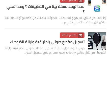
لمذا توجد نسخة بيتا في التطبيقات ؟ ومذا تعني
؟
إذا كنت من عشاق البرامج والتطبيقات لابد وأنك سمعت عن مصطلح أو نسخة بيتا
ولكن هل عرفت مذا تعني ؟ في م…
21 مايو 2017
تسجيل مقطع صوتي باحترافية وازالة الضوضاء
درس اليوم حول كيفية تسجيل مقطع صوتي باحترافية وازالة
الضوضاء من خلال برنامج audacity وهو افضل برنامج لتسجيل الصو…