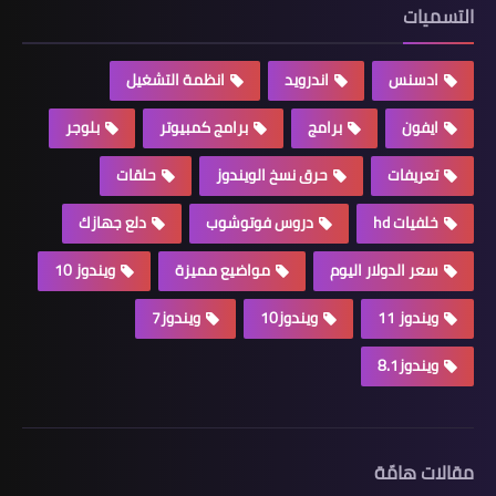
التسميات
ادسنس
اندرويد
انظمة التشغيل
ايفون
برامج
برامج كمبيوتر
بلوجر
تعريفات
حرق نسخ الويندوز
حلقات
خلفيات hd
دروس فوتوشوب
دلع جهازك
سعر الدولار اليوم
مواضيع مميزة
ويندوز 10
ويندوز 11
ويندوز10
ويندوز7
ويندوز8.1
مقالات هامّة