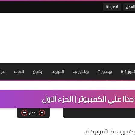
العمل
اتصل بنا
دوز 8.1
ويندوز 7
ويندوز xp
اندرويد
ايفون
العاب
مرا
الحجم
كم ورحمة الله وبركاته