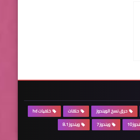
حرق نسخ الويندوز
حلقات
خلفيات hd
دوز10
ويندوز7
ويندوز8.1