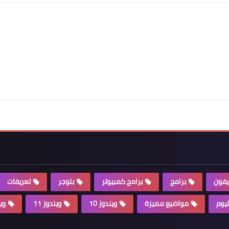
يفون
برامج
برامج كمبيوتر
بلوجر
تعريفات
ليوم
مواضيع مميزة
ويندوز 10
ويندوز 11
وين