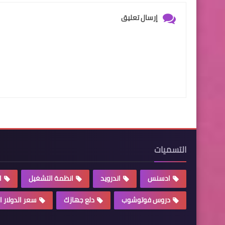
إرسال تعليق
التسميات
ادسنس
اندرويد
انظمة التشغيل
ا
دروس فوتوشوب
دلع جهازك
سعر الدولار ا