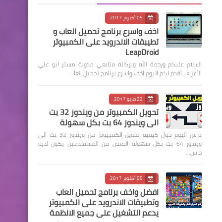
05 أكتوبر 2017
اخف واسرع برنامج تحميل العاب و
تطيبقات الاندرويد على الكمبيوتر
LeapDroid
السلام عليكم ورحمة الله وبركاتة متابعي مدونة مستر ابو علي
الأعزاء ، أقدم لكم اليوم اخف واسرع برنامج تحميل العا…
22 مايو 2017
تحويل الكمبيوتر من ويندوز 32 بت
الى ويندوز 64 بت بكل سهولة
درس اليوم حول كيفية تحويل الكمبيوتر من ويندوز 32 بت الى
ويندوز 64 بت بكل سهولة البعض من المستخدمين يكون لديه
حاس…
05 أكتوبر 2017
افضل واخف برنامج تحميل العاب
وتطبيقات الاندرويد على الكمبيوتر
يدعم التشغيل على جميع الانظمة