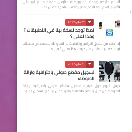
السلام عليكم ورحمة الله وبركاتة متابعي مدونة مستر أبو علي
الأعزاء، أقدم لكم اليوم أفضل وأخف برنامج لتحميل العاب …
ل
22 مايو 2017
لمذا توجد نسخة بيتا في التطبيقات ؟
ومذا تعني ؟
إذا كنت من عشاق البرامج والتطبيقات لابد وأنك سمعت عن مصطلح
أو نسخة بيتا ولكن هل عرفت مذا تعني ؟ في م…
21 مايو 2017
تسجيل مقطع صوتي باحترافية وازالة
الضوضاء
درس اليوم حول كيفية تسجيل مقطع صوتي باحترافية وازالة
الضوضاء من خلال برنامج audacity وهو افضل برنامج لتسجيل الصو…