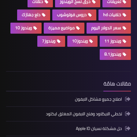
تعريفات
حرق نسخ الويندوز
حلقات
خلفيات hd
دروس فوتوشوب
دلع جهازك
سعر الدولار اليوم
مواضيع مميزة
ويندوز 10
ويندوز 11
ويندوز10
ويندوز7
ويندوز8.1
مقالات هامّة
اصلاح جميع مشاكل الايفون
تخطي الايكلاود وفتح الايفون المغلق ايكلود
حل مشكلة نسيان Apple ID