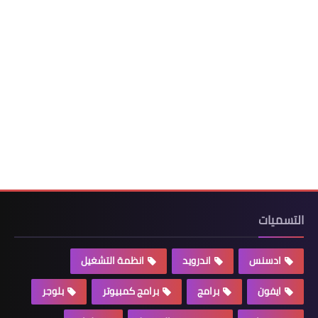
التسميات
ادسنس
اندرويد
انظمة التشغيل
ايفون
برامج
برامج كمبيوتر
بلوجر