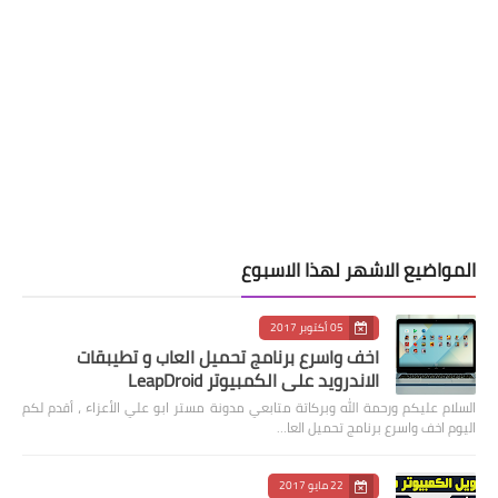
المواضيع الاشهر لهذا الاسبوع
05 أكتوبر 2017
اخف واسرع برنامج تحميل العاب و تطيبقات
الاندرويد على الكمبيوتر LeapDroid
السلام عليكم ورحمة الله وبركاتة متابعي مدونة مستر ابو علي الأعزاء ، أقدم لكم
اليوم اخف واسرع برنامج تحميل العا…
22 مايو 2017