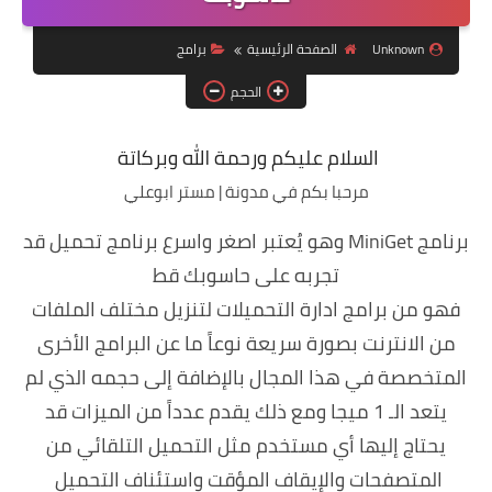
ويندوز 8.1
Unknown
الصفحة الرئيسية
برامج
ويندوز 7
الحجم
ويندوز xp
السلام عليكم ورحمة الله وبركاتة
اندرويد
مرحبا بكم في مدونة | مستر ابوعلي
ايفون
برنامج
MiniGet
وهو يُعتبر اصغر واسرع برنامج تحميل قد
العاب
تجربه على حاسوبك قط
مراجعات
فهو من برامج ادارة التحميلات لتنزيل مختلف الملفات
من الانترنت بصورة سريعة نوعاً ما عن البرامج الأخرى
الربح من الانترنت
المتخصصة في هذا المجال بالإضافة إلى حجمه الذي لم
الحماية
يتعد الـ 1 ميجا ومع ذلك يقدم عدداً من الميزات قد
يحتاج إليها أي مستخدم مثل التحميل التلقائي من
المتصفحات والإيقاف المؤقت واستئناف التحميل