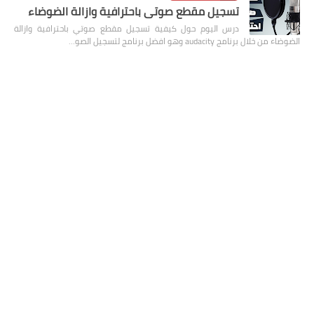
تسجيل مقطع صوتي باحترافية وازالة الضوضاء
درس اليوم حول كيفية تسجيل مقطع صوتي باحترافية وازالة
الضوضاء من خلال برنامج audacity وهو افضل برنامج لتسجيل الصو…