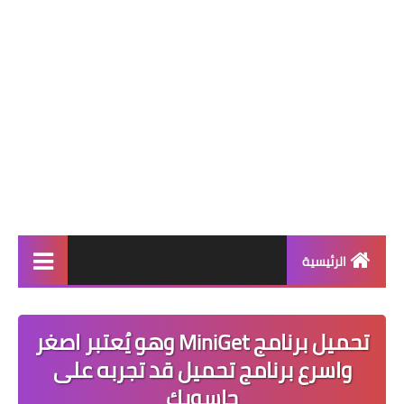
الرئيسية
برامج كمبيوتر
تحميل برنامج MiniGet وهو يُعتبر اصغر
ويندوز 11
واسرع برنامج تحميل قد تجربه على
ويندوز 10
حاسوبك