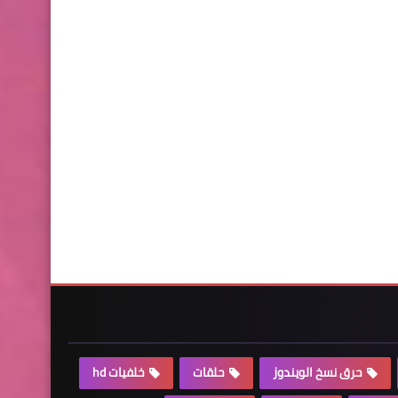
حرق نسخ الويندوز
حلقات
خلفيات hd