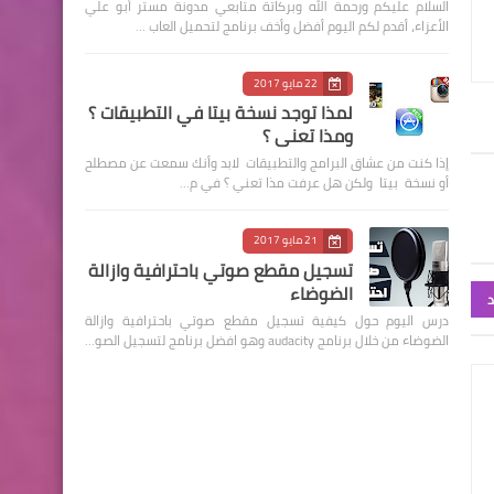
السلام عليكم ورحمة الله وبركاتة متابعي مدونة مستر أبو علي
الأعزاء، أقدم لكم اليوم أفضل وأخف برنامج لتحميل العاب …
22 مايو 2017
لمذا توجد نسخة بيتا في التطبيقات ؟
ومذا تعني ؟
إذا كنت من عشاق البرامج والتطبيقات لابد وأنك سمعت عن مصطلح
أو نسخة بيتا ولكن هل عرفت مذا تعني ؟ في م…
21 مايو 2017
تسجيل مقطع صوتي باحترافية وازالة
الضوضاء
د
درس اليوم حول كيفية تسجيل مقطع صوتي باحترافية وازالة
الضوضاء من خلال برنامج audacity وهو افضل برنامج لتسجيل الصو…