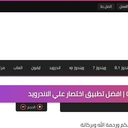
العمل
اتصل بنا
دوز 8.1
ويندوز 7
ويندوز xp
اندرويد
ايفون
العاب
مرا
الحجم
كم ورحمة الله وبركاتة