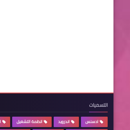
التسميات
ادسنس
اندرويد
انظمة التشغيل
ا