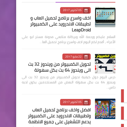
05 أكتوبر 2017
اخف واسرع برنامج تحميل العاب و
تطيبقات الاندرويد على الكمبيوتر
LeapDroid
السلام عليكم ورحمة الله وبركاتة متابعي مدونة مستر ابو علي
الأعزاء ، أقدم لكم اليوم اخف واسرع برنامج تحميل العا…
22 مايو 2017
تحويل الكمبيوتر من ويندوز 32 بت
الى ويندوز 64 بت بكل سهولة
درس اليوم حول كيفية تحويل الكمبيوتر من ويندوز 32 بت الى
ويندوز 64 بت بكل سهولة البعض من المستخدمين يكون لديه
حاس…
05 أكتوبر 2017
افضل واخف برنامج تحميل العاب
وتطبيقات الاندرويد على الكمبيوتر
يدعم التشغيل على جميع الانظمة