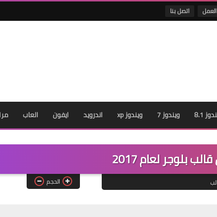
العمل
اتصل بنا
دوز 8.1
ويندوز 7
ويندوز xp
اندرويد
ايفون
العاب
مرا
لب بلوجر لعام 2017
الحجم
لب