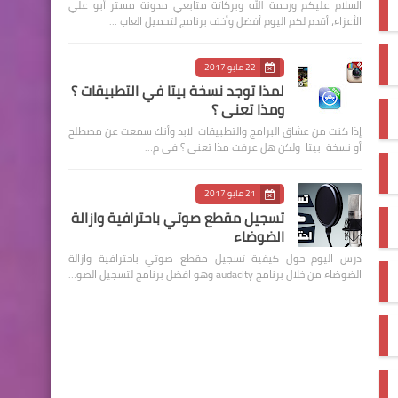
السلام عليكم ورحمة الله وبركاتة متابعي مدونة مستر أبو علي
الأعزاء، أقدم لكم اليوم أفضل وأخف برنامج لتحميل العاب …
22 مايو 2017
لمذا توجد نسخة بيتا في التطبيقات ؟
ومذا تعني ؟
إذا كنت من عشاق البرامج والتطبيقات لابد وأنك سمعت عن مصطلح
أو نسخة بيتا ولكن هل عرفت مذا تعني ؟ في م…
21 مايو 2017
تسجيل مقطع صوتي باحترافية وازالة
الضوضاء
درس اليوم حول كيفية تسجيل مقطع صوتي باحترافية وازالة
الضوضاء من خلال برنامج audacity وهو افضل برنامج لتسجيل الصو…