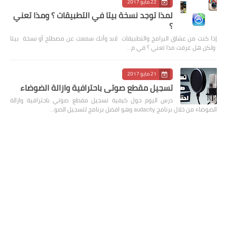
22 مايو 2017
لمذا توجد نسخة بيتا في التطبيقات ؟ ومذا تعني
؟
إذا كنت من عشاق البرامج والتطبيقات لابد وأنك سمعت عن مصطلح أو نسخة بيتا
ولكن هل عرفت مذا تعني ؟ في م…
21 مايو 2017
تسجيل مقطع صوتي باحترافية وازالة الضوضاء
درس اليوم حول كيفية تسجيل مقطع صوتي باحترافية وازالة
الضوضاء من خلال برنامج audacity وهو افضل برنامج لتسجيل الصو…