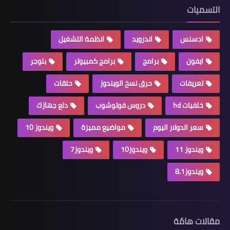
التسميات
ادسنس
اندرويد
انظمة التشغيل
ايفون
برامج
برامج كمبيوتر
بلوجر
تعريفات
حرق نسخ الويندوز
حلقات
خلفيات hd
دروس فوتوشوب
دلع جهازك
سعر الدولار اليوم
مواضيع مميزة
ويندوز 10
ويندوز 11
ويندوز10
ويندوز7
ويندوز8.1
مقالات هامّة