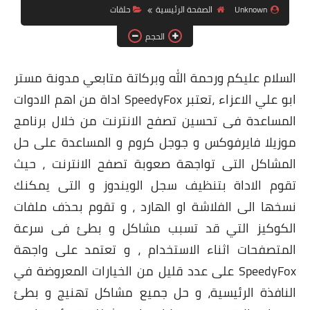
Unknown
الصفحة الرئيسية
حلقات
ويندوز 8.1
الحجم
ويندوز 7
ويندوز xp
السلام عليكم ورحمة الله وبركاتة متابعي مدونة مستر
ابو علي الاعزاء ،تعتبر SpeedyFox اداة من اهم الادوات
اندرويد
المساعدة فى تحسين تصفح الانترنت من خلال برنامج
ايفون
موزيلا فايرفوكس و جوجل كروم و المساعدة على حل
العاب
المشاكل التى تواجهة صعوبة تصفح الانترنت ، حيث
تقوم الاداة بتنظيف سجل الويندوز و التى يمكنك
مراجعات
نسخها الى الفلاشة او الهارد ، و تقوم بحذف ملفات
الربح من الانترنت
الكوكيز التي قد تسبب مشاكل و بطئ فى سرعة
الحماية
المتصفحات اثناء الاستخدام ، و تعتمد على واجهة
SpeedyFox على عدد قليل من الخيارات المعروضة في
النافذة الرئيسية، و حل جميع مشاكل تهنيج و بطئ