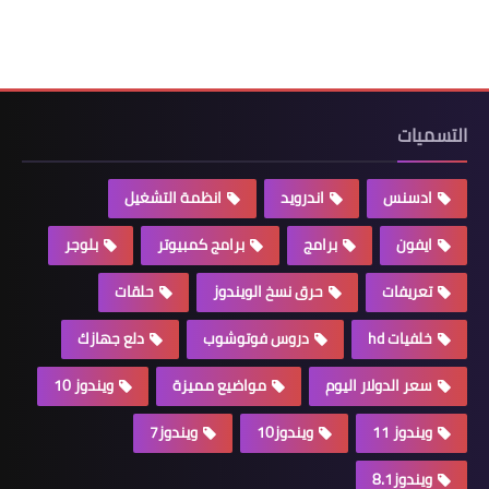
التسميات
ادسنس
اندرويد
انظمة التشغيل
ايفون
برامج
برامج كمبيوتر
بلوجر
تعريفات
حرق نسخ الويندوز
حلقات
خلفيات hd
دروس فوتوشوب
دلع جهازك
سعر الدولار اليوم
مواضيع مميزة
ويندوز 10
ويندوز 11
ويندوز10
ويندوز7
ويندوز8.1