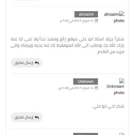
alnoaimi
12 فبراير 2017 في 7:40 م
شكراً جزيلا استاذ ابو علي موقع رائع ومفيد جداً ولا غنى لنا عنه
بارك الله بك ونطلب الى الله الموفقية لك لما يحبه ويرضاه والى
مزيد من التقدم
إرسال تعليق
Unknown
14 فبراير 2017 في 1:48 ص
شكر اخي ابو علي
إرسال تعليق