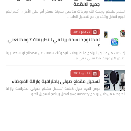
جميع الانظمة
السلام عليكم ورحمة الله وبركاتة متابعي مدونة مستر أبو علي الأعزاء، أقدم لكم
اليوم أفضل وأخف برنامج لتحميل العاب …
22 مايو 2017
لمذا توجد نسخة بيتا في التطبيقات ؟ ومذا تعني
؟
إذا كنت من عشاق البرامج والتطبيقات لابد وأنك سمعت عن مصطلح أو نسخة بيتا
ولكن هل عرفت مذا تعني ؟ في م…
21 مايو 2017
تسجيل مقطع صوتي باحترافية وازالة الضوضاء
درس اليوم حول كيفية تسجيل مقطع صوتي باحترافية وازالة
الضوضاء من خلال برنامج audacity وهو افضل برنامج لتسجيل الصو…