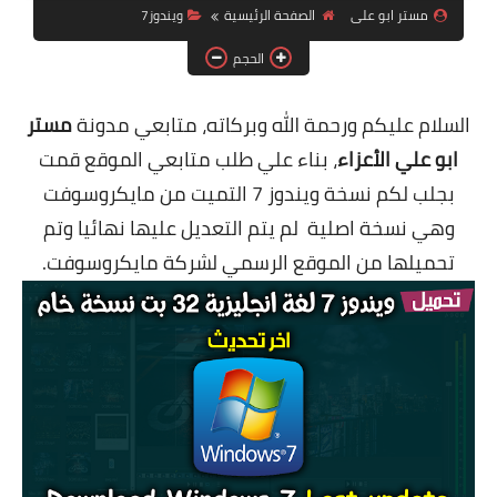
مستر ابو على
الصفحة الرئيسية
ويندوز7
ويندوز 8.1
الحجم
ويندوز 7
ويندوز xp
السلام عليكم ورحمة الله وبركاته، متابعي مدونة
مستر
ابو علي الأعزاء
، بناء علي طلب متابعي الموقع قمت
اندرويد
بجلب لكم نسخة ويندوز 7 التميت من مايكروسوفت
ايفون
وهي نسخة اصلية لم يتم التعديل عليها نهائيا وتم
العاب
تحميلها من الموقع الرسمي لشركة مايكروسوفت.
مراجعات
الربح من الانترنت
الحماية