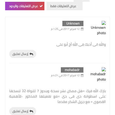
عرض التعليقات فقط
عرض التعليقات والردود
Unknown
12 فبراير 2017 في 1:25 م
والله انى أحبك فى الله أخ أبو على
إرسال تعليق
mohabadr
12 فبراير 2017 في 4:21 م
بارك الله فيك =هل ممكن نشر نسخة ويندوز 7 للنواة 32 لنسخها
على اسطوانة دى فى دى =مع تفعيلها المذكور -للأهمية
القصوى = مع جزيل الشكر مقدما
إرسال تعليق