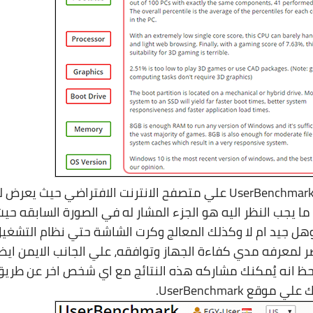
بعد انتهاء الاختبارات ستنتقل بك الاداة الي موقع UserBenchmark علي متصفح الانترنت الافتراضي حيث يعر
ما يجب النظر اليه هو الجزء المشار له في الصورة السابقه حي
هل جيد ام لا وكذلك المعالج وكرت الشاشة حتي نظام التشغي
صر لمعرفه مدي كفاءة الجهاز وتوافقه، علي الجانب الايمن ايض
 انه يُمكنك مشاركه هذه النتائج مع اي شخص اخر عن طري
قع UserBenchmark.