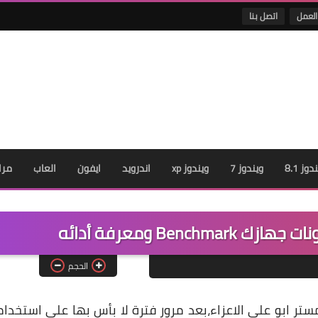
العمل
اتصل بنا
دوز 8.1
ويندوز 7
ويندوز xp
اندرويد
ايفون
العاب
مرا
Benc ومعرفة أدائه
الحجم
ستر ابو علي الاعزاء،بعد مرور فترة لا بأس بها علي استخدا