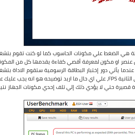
ببساطة هي الضغط علي مكونات الحاسوب كما لو كنت تقوم بتشغ
كل عنصر او مكون لمعرفة أقصي كفاءة يقدمها كل من المكون
ندما يآتي دور إختبار البطاقة الرسومية ستقوم الاداة بتشغ
بعض العروض المتحركه لمعرفة معدل الاطارات في الثانية FPS، علي اي حال ما اريد توضيحه هو انه يجب علي
رة قصيرة حتي لا يؤدي ذلك إلي تلف إحدي مكونات الجهاز نتي