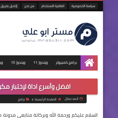
سياسة الخصوصية
اتفاقية الاستخدام
من نحن
إلتحق بفريق 
برامج كمبيوتر
ويندوز 11
ويندوز 10
وين
الرئيسية
افضل وأسرع اداة لإختبار مكونات جهازك hmark
أحمد جمال
الصفحة الرئيسية
برامج
السلام عليكم ورحمة الله وبركاتة متابعي مدونة م