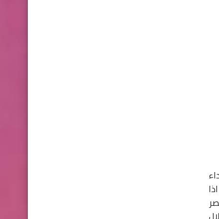
اء
ظ اذا
صر
ال