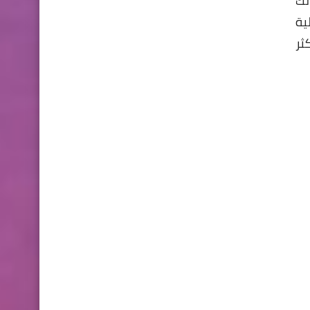
لك
 زر Run ليبدأ بعملية
اكثر