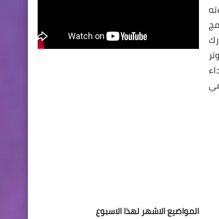
ته
مج
رك
لكمبيوتر
اء
معكم في
المواضيع الاشهر لهذا الاسبوع