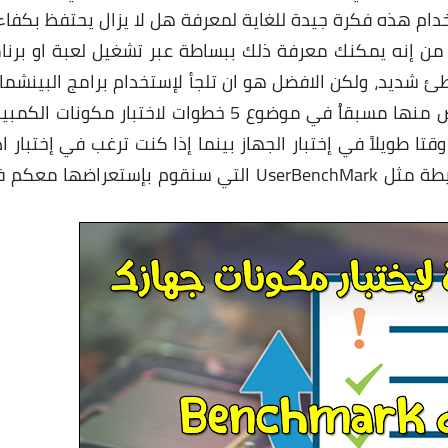
تخدام هذه فكرة جيدة للغاية لمعرفة هل لا يزال يحتفظ بكفاء
م من إنه يمكنك معرفة ذلك ببساطة عبر تشغيل لعبة او برنا
 بطئ شديد، ولكن الافضل هو ان تلجأ لإستخدام برامج البينشما
المصممه لإختبار مكونات حاسوبك وقد تناولنا بعض منها مسبقاُ في موضوع 5 خطوات لاختبار مكونات ا
قتا طويلاً في إختبار الجهاز بينما إذا كنت ترغب في إختبار اد
الكمبيوتر بشكل سريع فيُمكنك أستخدام اداة بسيطة مثل UserBenchMark التي سنقوم بإستعراضها 