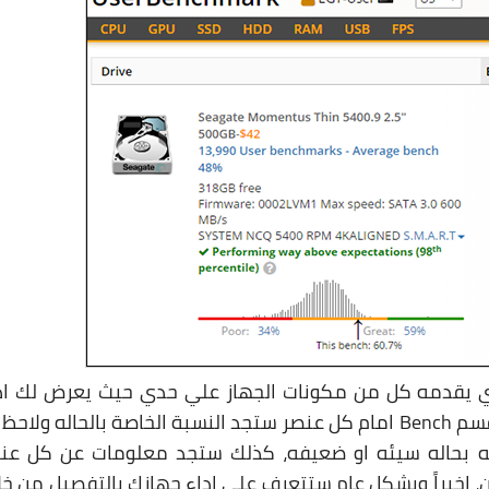
لذي يقدمه كل من مكونات الجهاز علي حدي حيث يعرض لك اد
وتقييم نوع المعالج من قبل المُستخدمين، واسفل قسم Bench امام كل عنصر ستجد النسبة الخاصة بالحاله ولاح
ان هذه القطعه بحاله سيئه او ضعيفه، كذلك ستجد معلومات عن كل عن
ن، اخيراً وبشكل عام ستتعرف علي اداء جهازك بالتفصيل من خل