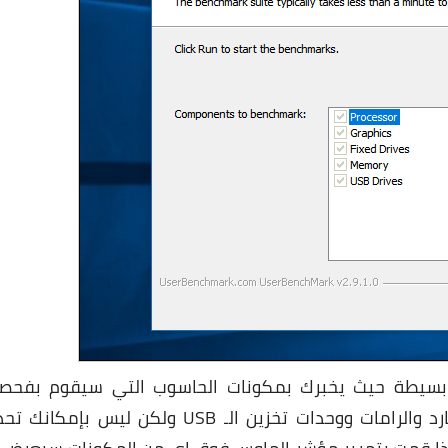
 بسيطة حيث يخبرك بمكونات الحاسوب التي سيقوم بفحص
وإختبارها وهما المعالج والبطاقة الرسومية والهارد والرامات ووحدات تخزين الـ USB ولكن ليس بإم