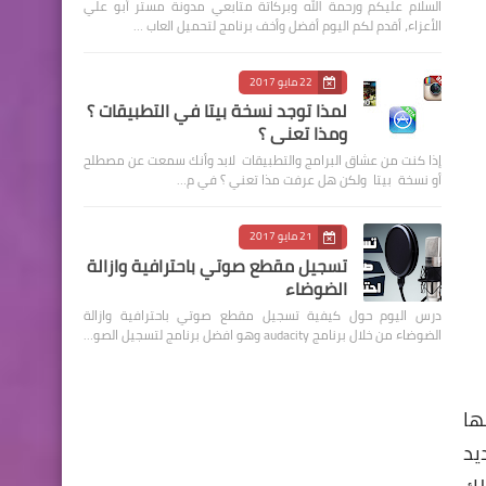
السلام عليكم ورحمة الله وبركاتة متابعي مدونة مستر أبو علي
الأعزاء، أقدم لكم اليوم أفضل وأخف برنامج لتحميل العاب …
22 مايو 2017
لمذا توجد نسخة بيتا في التطبيقات ؟
ومذا تعني ؟
إذا كنت من عشاق البرامج والتطبيقات لابد وأنك سمعت عن مصطلح
أو نسخة بيتا ولكن هل عرفت مذا تعني ؟ في م…
21 مايو 2017
تسجيل مقطع صوتي باحترافية وازالة
الضوضاء
درس اليوم حول كيفية تسجيل مقطع صوتي باحترافية وازالة
الضوضاء من خلال برنامج audacity وهو افضل برنامج لتسجيل الصو…
ها
كانك تحديد