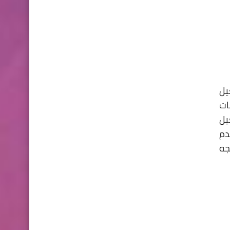
يل
ات
يل
ك عدم
جه