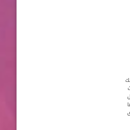
ض لك
ث
ل
ا
ق