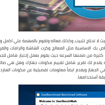
ة ومحمولة حيث لا تحتاج تثبيت، وكذلك فعاله وتقوم بالمهمة علي اكمل 
خاص بك الاساسية مثل المعالج وكرت الشاشة والرامات والق
لكن ما يميزه اشياء كثيرة من ضمنها السرعه حيث يقوم بعمل إختبار شامل للج
ي الاكثر كما انه يقدم لك تقرير شامل تقييم مكونات جهازك وهل هي صا
ي الجهاز ويقدم ايضاً معلومات تفصيلية عن مكونات الهاردو
يقة أستخدامها.