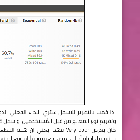
اذا قمت بالتمرير للاسفل ستري الاداء الفعلي ا
كان يعرض Very poor فهذا يعني 
بالتفصيل اضافةً الي عرض سعره وفقاً لموقع امازو