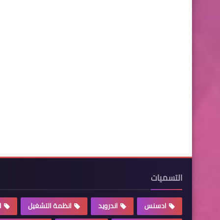
التسميات
ادسنس
اندرويد
انظمة التشغيل
ا