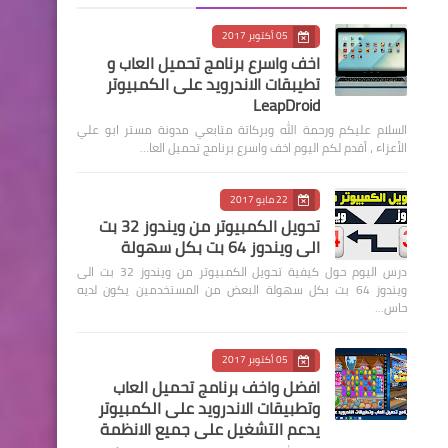
05 أكتوبر 2017
اخف واسرع برنامج تحميل العاب و
تطيبقات الاندرويد على الكمبيوتر
LeapDroid
السلام عليكم ورحمة الله وبركاتة متابعي مدونة مستر ابو علي
الأعزاء ، أقدم لكم اليوم اخف واسرع برنامج تحميل العا…
22 مايو 2017
تحويل الكمبيوتر من ويندوز 32 بت
الى ويندوز 64 بت بكل سهولة
درس اليوم حول كيفية تحويل الكمبيوتر من ويندوز 32 بت الى
ويندوز 64 بت بكل سهولة البعض من المستخدمين يكون لديه
حاس…
05 أكتوبر 2017
افضل واخف برنامج تحميل العاب
وتطبيقات الاندرويد على الكمبيوتر
يدعم التشغيل على جميع الانظمة