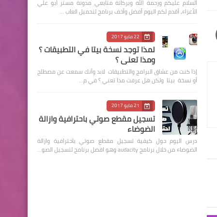
السلام عليكم ورحمة الله وبركاتة متابعي مدونة مستر أبو علي
الأعزاء، أقدم لكم اليوم أفضل وأخف برنامج لتحميل العاب …
22 مايو 2017
لمذا توجد نسخة بيتا في التطبيقات ؟
ومذا تعني ؟
إذا كنت من عشاق البرامج والتطبيقات لابد وأنك سمعت عن مصطلح
أو نسخة بيتا ولكن هل عرفت مذا تعني ؟ في م…
21 مايو 2017
تسجيل مقطع صوتي باحترافية وازالة
الضوضاء
درس اليوم حول كيفية تسجيل مقطع صوتي باحترافية وازالة
الضوضاء من خلال برنامج audacity وهو افضل برنامج لتسجيل الصو…