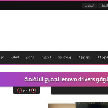
العمل
اتصل بنا
دوز 8.1
ويندوز 7
ويندوز xp
اندرويد
ايفون
العاب
مرا
يع الانظمة
الحجم