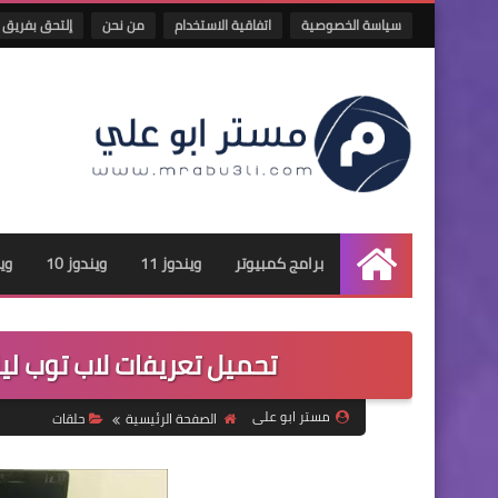
سياسة الخصوصية
اتفاقية الاستخدام
من نحن
إلتحق بفريق 
برامج كمبيوتر
ويندوز 11
ويندوز 10
وين
الرئيسية
تحميل تعريفات لاب توب لينوفو lenovo drivers لجم
مستر ابو على
الصفحة الرئيسية
حلقات