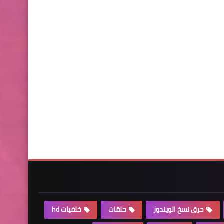
حرق نسخ الويندوز
حلقات
خلفيات hd