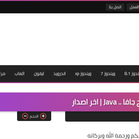
العمل
اتصل بنا
دوز 8.1
ويندوز 7
ويندوز xp
اندرويد
ايفون
العاب
مرا
J | اخر اصدار
الحجم
كم ورحمة الله وبركاته