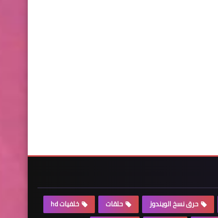
حرق نسخ الويندوز
حلقات
خلفيات hd