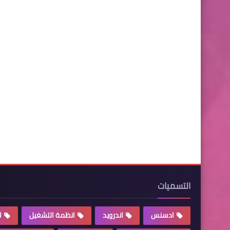
التسميات
ادسنس
اندرويد
انظمة التشغيل
ا