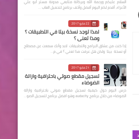
السلام عليكم ورحمة الله وبركاتة متابعي مدونة مستر أبو علي
الأعزاء، أقدم لكم اليوم أفضل وأخف برنامج لتحميل العاب …
22 مايو 2017
لمذا توجد نسخة بيتا في التطبيقات ؟
ومذا تعني ؟
إذا كنت من عشاق البرامج والتطبيقات لابد وأنك سمعت عن مصطلح
أو نسخة بيتا ولكن هل عرفت مذا تعني ؟ في م…
21 مايو 2017
تسجيل مقطع صوتي باحترافية وازالة
الضوضاء
درس اليوم حول كيفية تسجيل مقطع صوتي باحترافية وازالة
الضوضاء من خلال برنامج audacity وهو افضل برنامج لتسجيل الصو…
د