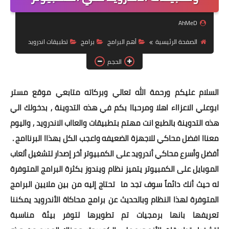
ويندوز 8.1
AhMeD
ويندوز 7
الصفحة الرئيسية
أهم البرامج
برامج
تطبيقات اندرويد
ويندوز xp
الحجم
اندرويد
السلام عليكم ورحمة الله تعالي وبركاته متابعي موقع مستر
ايفون
ابوعلي الاعزااء اهلا ومرحباا بكم في هذه التدوينة , بدخولك الي
العاب
هذه التدوينة بالطبع انت مهتم بتطبيقات والعااب الاندرويد , واليوم
مراجعات
معناا افضل محاكي للاجهزة الضعيفه واعجب الكل بهذاا البرناامج .
أفضل وأسرع محاكي أندرويد على الكمبيوتر أخر إصدار لتشغيل ألعاب
الربح من الانترنت
الموبايل على الكمبيوتر
يتميز نظام ويندوز بكثرة البرامج المتوفرة
الحماية
له حيث أنك دائماً سوف تجد ما تحتاج إليه من بين ملايين البرامج
المتوفرة لهذا النظام وبالحديث عن برامج محاكاة الأندرويد يمكننا
تعريفها بانها برمجيات تم تطويرها لتوفر بيئة مناسبة