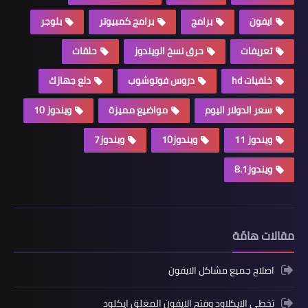
ايفون
برامج
برامج كمبيوتر
بلوجر
تعريفات
حرق نسخ الويندوز
حلقات
خلفيات hd
دروس فوتوشوب
دلع جهازك
سعر الدولار اليوم
مواضيع مميزة
ويندوز 10
ويندوز 11
ويندوز10
ويندوز7
ويندوز8.1
مقالات هامّة
اصلاح جميع مشاكل الايفون
تخطي الايكلاود وفتح الايفون المغلق ايكلود