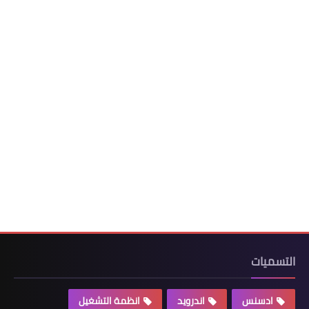
التسميات
ادسنس
اندرويد
انظمة التشغيل