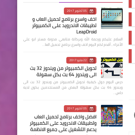
05 أكتوبر 2017
اخف واسرع برنامج تحميل العاب و
تطيبقات الاندرويد على الكمبيوتر
LeapDroid
السلام عليكم ورحمة الله وبركاتة متابعي مدونة مستر ابو علي
الأعزاء ، أقدم لكم اليوم اخف واسرع برنامج تحميل العا…
22 مايو 2017
تحويل الكمبيوتر من ويندوز 32 بت
الى ويندوز 64 بت بكل سهولة
درس اليوم حول كيفية تحويل الكمبيوتر من ويندوز 32 بت الى
ويندوز 64 بت بكل سهولة البعض من المستخدمين يكون لديه
حاس…
05 أكتوبر 2017
افضل واخف برنامج تحميل العاب
وتطبيقات الاندرويد على الكمبيوتر
يدعم التشغيل على جميع الانظمة