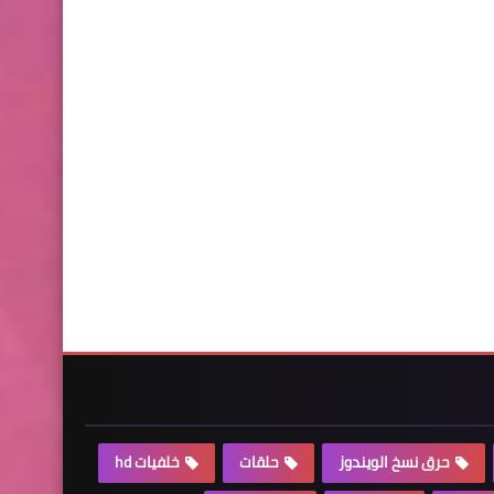
حرق نسخ الويندوز
حلقات
خلفيات hd