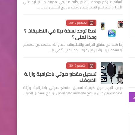
السلام عليكم ورحمة الله وبركاتة متابعي مدونة مستر أبو علي
الأعزاء، أقدم لكم اليوم أفضل وأخف برنامج لتحميل العاب …
22 مايو 2017
لمذا توجد نسخة بيتا في التطبيقات ؟
ومذا تعني ؟
إذا كنت من عشاق البرامج والتطبيقات لابد وأنك سمعت عن مصطلح
أو نسخة بيتا ولكن هل عرفت مذا تعني ؟ في م…
21 مايو 2017
تسجيل مقطع صوتي باحترافية وازالة
الضوضاء
درس اليوم حول كيفية تسجيل مقطع صوتي باحترافية وازالة
الضوضاء من خلال برنامج audacity وهو افضل برنامج لتسجيل الصو…
د