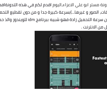
نة مستر ابو علي الاعزاء،اليوم
اقدم لكم في هذه التدونةاف
قات، الصور و غيرها...)بسرعة كبيرة جدا و من دون تقطيع التحم
او توقفه حيث بعد تجربتك لهذا التطبيق ستلاحض ان سرعة التحميل زادة فهو شبيه ببرنامج idm لل
من الانترنت .