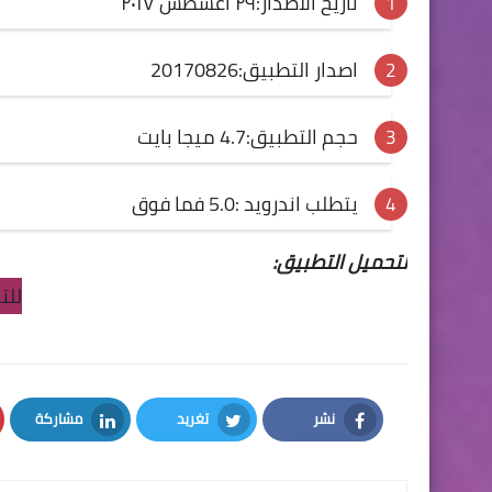
تاريخ الاصدار:٢٩ أغسطس ٢٠١٧
اصدار التطبيق:20170826
حجم التطبيق:4.7 ميجا بايت
يتطلب اندرويد :5.0 فما فوق
لتحميل التطبيق:
للت
نشر
تغريد
مشاركة
LinkedIn
Twitter
Facebook