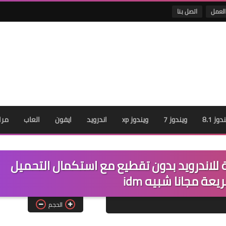
العمل
اتصل بنا
دوز 8.1
ويندوز 7
ويندوز xp
اندرويد
ايفون
العاب
مرا
للاندرويد بدون تقطيع مع استكمال التحميل
عة مجانا شبيه idm
الحجم