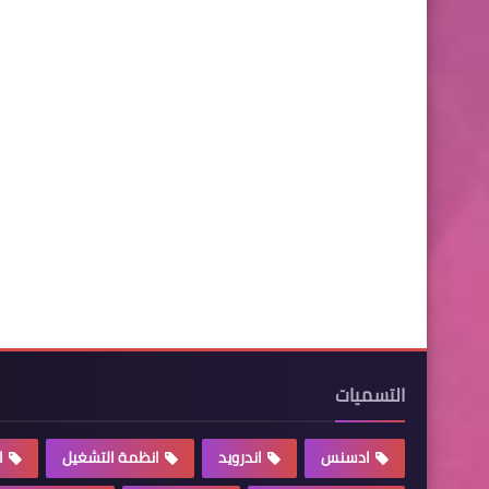
التسميات
ادسنس
اندرويد
انظمة التشغيل
ا