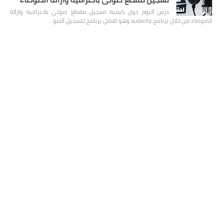
درس اليوم حول كيفية تسجيل مقطع صوتي باحترافية وازالة
الضوضاء من خلال برنامج audacity وهو افضل برنامج لتسجيل الصو…