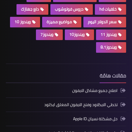
خلفيات hd
دروس فوتوشوب
دلع جهازك
سعر الدولار اليوم
مواضيع مميزة
ويندوز 10
ويندوز 11
ويندوز10
ويندوز7
ويندوز8.1
مقالات هامّة
اصلاح جميع مشاكل الايفون
تخطي الايكلاود وفتح الايفون المغلق ايكلود
حل مشكلة نسيان Apple ID