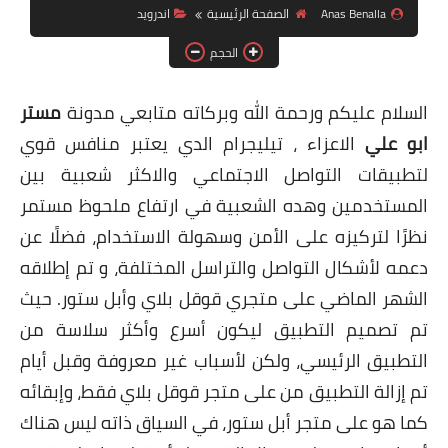
Anas Benalla
الصفحة الرئيسية
اندرويد
ويندوز 8.1
الحجم
ويندوز 7
ويندوز xp
السلام عليكم ورحمة الله وبركاته متابعي مدونة
مستر
ابو علي
الاعزاء ،
تيليجرام الدي يعتبر منافس قوي
اندرويد
لتطبيقات التواصل الاجتماعي والاكثر شعبية بين
ايفون
المستخدمين وهده الشعبية في ارتفاع ملحوظ
مستمر
العاب
نظرًا لتركيزه على الأمن وسهولة الاستخدام، فضلًا عن
دعمه لأشكال التواصل والتراسل المختلفة،
و تم إطلاقه
مراجعات
الشهر الماضي على متجري قوقل بلاي وأبل ستور.
حيث
الربح من الانترنت
تم تصميم التطبيق ليكون أسرع وأكثر سلاسة من
الحماية
التطبيق الرئيسي، ولكن لأسباب غير معروفة وقبل أيام
تم إزالة التطبيق من على متجر قوقل بلاي فقط، وإبقائه
كما هو على متجر أبل ستور، في السياق ذاته ليس هناك