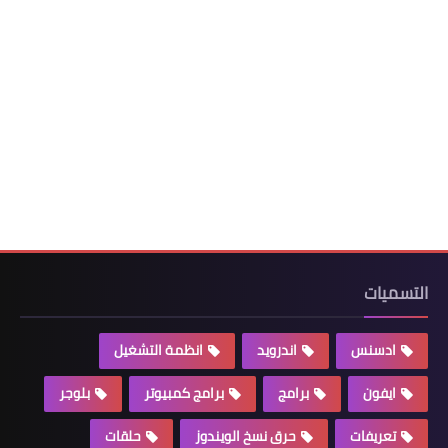
التسميات
ادسنس
اندرويد
انظمة التشغيل
ايفون
برامج
برامج كمبيوتر
بلوجر
تعريفات
حرق نسخ الويندوز
حلقات