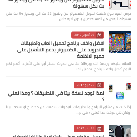
بت بكل سهولة
درس اليوم حول كيفية تحويل الكمبيوتر من ويندوز 32 بت الى ويندوز 64 بت بكل
سهولة البعض من المستخدمين يكون لديه حاس…
05 أكتوبر 2017
افضل واخف برنامج تحميل العاب وتطبيقات
الاندرويد على الكمبيوتر يدعم التشغيل على
جميع الانظمة
السلام عليكم ورحمة الله وبركاتة متابعي مدونة مستر أبو علي الأعزاء، أقدم لكم
اليوم أفضل وأخف برنامج لتحميل العاب …
22 مايو 2017
لمذا توجد نسخة بيتا في التطبيقات ؟ ومذا تعني
؟
إذا كنت من عشاق البرامج والتطبيقات لابد وأنك سمعت عن مصطلح أو نسخة بيتا
ولكن هل عرفت مذا تعني ؟ في م…
21 مايو 2017
تسجيل مقطع صوتي باحترافية وازالة الضوضاء