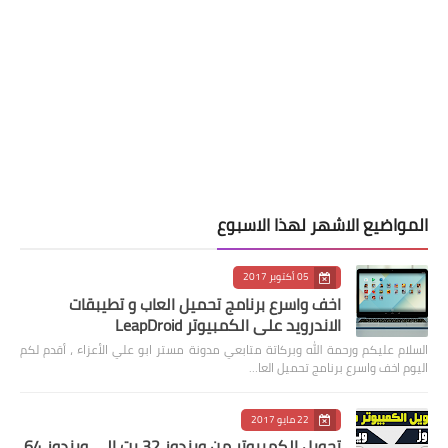
المواضيع الاشهر لهذا الاسبوع
05 أكتوبر 2017
اخف واسرع برنامج تحميل العاب و تطيبقات
الاندرويد على الكمبيوتر LeapDroid
السلام عليكم ورحمة الله وبركاتة متابعي مدونة مستر ابو علي الأعزاء ، أقدم لكم
اليوم اخف واسرع برنامج تحميل العا…
22 مايو 2017
تحويل الكمبيوتر من ويندوز 32 بت الى ويندوز 64