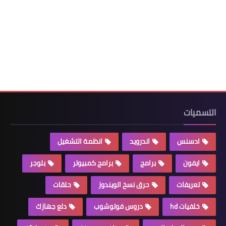
التسميات
ادسنس
اندرويد
انظمة التشغيل
ايفون
برامج
برامج كمبيوتر
بلوجر
تعريفات
حرق نسخ الويندوز
حلقات
خلفيات hd
دروس فوتوشوب
دلع جهازك