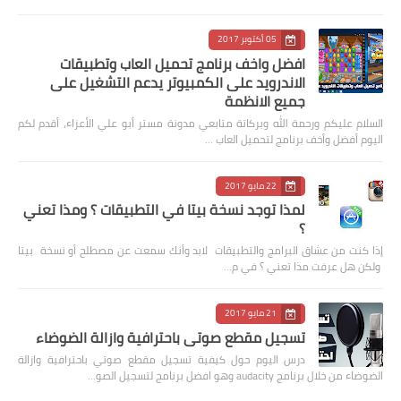
05 أكتوبر 2017
افضل واخف برنامج تحميل العاب وتطبيقات
الاندرويد على الكمبيوتر يدعم التشغيل على
جميع الانظمة
السلام عليكم ورحمة الله وبركاتة متابعي مدونة مستر أبو علي الأعزاء، أقدم لكم
اليوم أفضل وأخف برنامج لتحميل العاب …
22 مايو 2017
لمذا توجد نسخة بيتا في التطبيقات ؟ ومذا تعني
؟
إذا كنت من عشاق البرامج والتطبيقات لابد وأنك سمعت عن مصطلح أو نسخة بيتا
ولكن هل عرفت مذا تعني ؟ في م…
21 مايو 2017
تسجيل مقطع صوتي باحترافية وازالة الضوضاء
درس اليوم حول كيفية تسجيل مقطع صوتي باحترافية وازالة
الضوضاء من خلال برنامج audacity وهو افضل برنامج لتسجيل الصو…