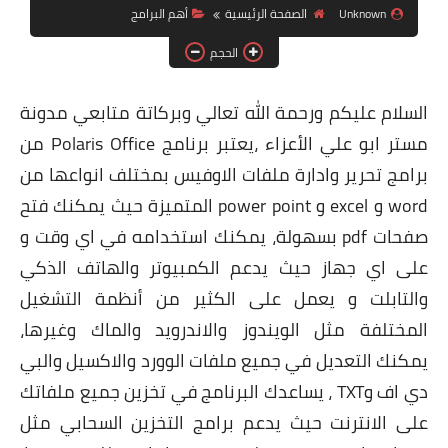
Unknown
الصفحة الرئيسية
أهم البرامج
ويندوز 8.1
الحجم
ويندوز 7
ويندوز xp
السلام عليكم ورحمة الله تعالي وبركاتة متابعي مدونة
مستر ابو علي الأعزاء ،يعتبر برنامج Polaris Office من
اندرويد
برامج تحرير وادارة ملفات الاوفيس بمختلف انواعها من
ايفون
word و excel و power point المتميزة حيث يمكنك فتح
العاب
صفحات pdf بسهولة، يمكنك استخدامه في اي وقت و
على اي جهاز حيث يدعم الكمبيوتر والهاتف الذكي
مراجعات
والتابلت و يعمل على الكثير من أنظمة التشغيل
الربح من الانترنت
المختلفة مثل الويندوز والاندرويد والماك وغيرها،
الحماية
يمكنك التعديل في جميع ملفات الوورد والاكسيل والبي
دي اف وTXT ، يساعدك البرنامج في تخزين جميع ملفاتك
على الانترنت حيث يدعم برامج التخزين السحابي مثل