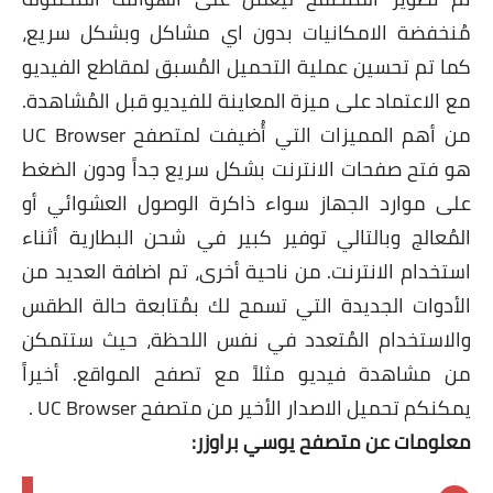
مُنخفضة الامكانيات بدون اي مشاكل وبشكل سريع،
كما تم تحسين عملية التحميل المُسبق لمقاطع الفيديو
مع الاعتماد على ميزة المعاينة للفيديو قبل المُشاهدة.
من أهم المميزات التي أُضيفت لمتصفح
UC Browser
هو فتح صفحات الانترنت بشكل سريع جداً ودون الضغط
على موارد الجهاز سواء ذاكرة الوصول العشوائي أو
المُعالج وبالتالي توفير كبير في شحن البطارية أثناء
استخدام الانترنت. من ناحية أخرى، تم اضافة العديد من
الأدوات الجديدة التي تسمح لك بمُتابعة حالة الطقس
والاستخدام المُتعدد في نفس اللحظة، حيث ستتمكن
من مشاهدة فيديو مثلاً مع تصفح المواقع. أخيراً
يمكنكم تحميل الاصدار الأخير من متصفح UC Browser .
معلومات عن متصفح يوسي براوزر: