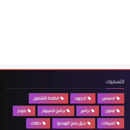
التسميات
ادسنس
اندرويد
انظمة التشغيل
ايفون
برامج
برامج كمبيوتر
بلوجر
تعريفات
حرق نسخ الويندوز
حلقات