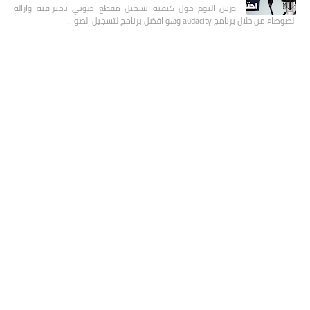
درس اليوم حول كيفية تسجيل مقطع صوتي باحترافية وازالة
الضوضاء من خلال برنامج audacity وهو افضل برنامج لتسجيل الصو…