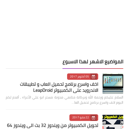
المواضيع الاشهر لهذا الاسبوع
05 أكتوبر 2017
اخف واسرع برنامج تحميل العاب و تطيبقات
الاندرويد على الكمبيوتر LeapDroid
السلام عليكم ورحمة الله وبركاتة متابعي مدونة مستر ابو علي الأعزاء ، أقدم لكم
اليوم اخف واسرع برنامج تحميل العا…
22 مايو 2017
تحويل الكمبيوتر من ويندوز 32 بت الى ويندوز 64