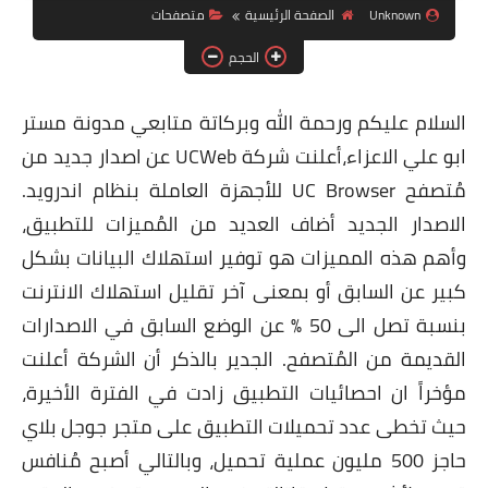
Unknown
الصفحة الرئيسية
متصفحات
ويندوز 8.1
الحجم
ويندوز 7
ويندوز xp
السلام عليكم ورحمة الله وبركاتة متابعي مدونة مستر
ابو علي الاعزاء،
أعلنت شركة UCWeb عن اصدار جديد من
اندرويد
مُتصفح UC Browser للأجهزة العاملة بنظام
اندرويد
.
ايفون
الاصدار الجديد أضاف العديد من المُميزات للتطبيق،
العاب
وأهم هذه المميزات هو توفير استهلاك البيانات بشكل
كبير عن السابق أو بمعنى آخر تقليل استهلاك الانترنت
مراجعات
بنسبة تصل الى 50 % عن الوضع السابق في الاصدارات
الربح من الانترنت
القديمة من المُتصفح. الجدير بالذكر أن الشركة أعلنت
الحماية
مؤخراً ان احصائيات التطبيق زادت في الفترة الأخيرة،
حيث تخطى عدد تحميلات التطبيق على متجر
جوجل
بلاي
حاجز 500 مليون عملية تحميل، وبالتالي أصبح مُنافس