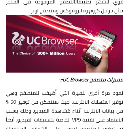
قوي لأشهر
تطبيقات
التصفح الموجودة في المتجر
مثل
جوجل كروم
و
فايروفوكس
ومتصفح
اوبرا
.
مميزات متصفح UC Browser::-
نعود مرة أخرى للميزة التي أُضيفت للمتصفح وهي
توفير استهلاك الانترنت، حيث ستتمكن من توفير 50 %
من بيانات الانترنت أثناء مُشاهدة الفيديو، وذلك بسبب
الاعتماد على تقنية VP9 الخاصة بتنسيقات الفيديو. أيضاً
تم تطوير المتصفح ليعمل على الهواتف المحمولة