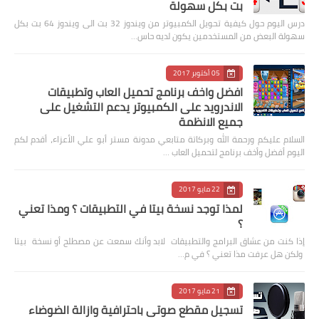
بت بكل سهولة
درس اليوم حول كيفية تحويل الكمبيوتر من ويندوز 32 بت الى ويندوز 64 بت بكل
سهولة البعض من المستخدمين يكون لديه حاس…
05 أكتوبر 2017
افضل واخف برنامج تحميل العاب وتطبيقات
الاندرويد على الكمبيوتر يدعم التشغيل على
جميع الانظمة
السلام عليكم ورحمة الله وبركاتة متابعي مدونة مستر أبو علي الأعزاء، أقدم لكم
اليوم أفضل وأخف برنامج لتحميل العاب …
22 مايو 2017
لمذا توجد نسخة بيتا في التطبيقات ؟ ومذا تعني
؟
إذا كنت من عشاق البرامج والتطبيقات لابد وأنك سمعت عن مصطلح أو نسخة بيتا
ولكن هل عرفت مذا تعني ؟ في م…
21 مايو 2017
تسجيل مقطع صوتي باحترافية وازالة الضوضاء