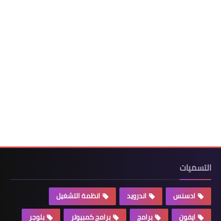
التسميات
ادسنس
اندرويد
انظمة التشغيل
ايفون
برامج
برامج كمبيوتر
بلوجر