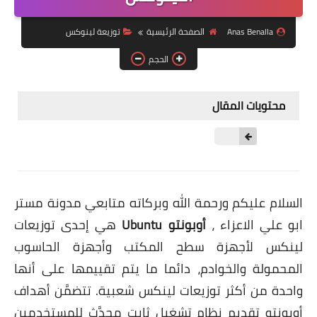
ويندوز 8.1
Anas Benalla
الصفحة الرئيسية
توزيعة لينوكس
ويندوز 7
الحجم
ويندوز xp
اندرويد
محتويات المقال
ايفون
العاب
مراجعات
السلام عليكم ورحمة الله وبركاته متابعي مدونة مستر
الربح من الانترنت
ابو علي الاعزاء ،
أوبونتو
Ubuntu
هي إحدى توزيعات
لينكس لأجهزة سطح المكتب وأجهزة الحاسوب
الحماية
المحمولة والخوادم، دائما ما يتم تقييمها على أنها
واحدة من أكثر توزيعات لينكس شعبية. تتضمَّن أهداف
أوبونتو تقديم نظام تشغيل ثابت محدَّث للمستخدمين