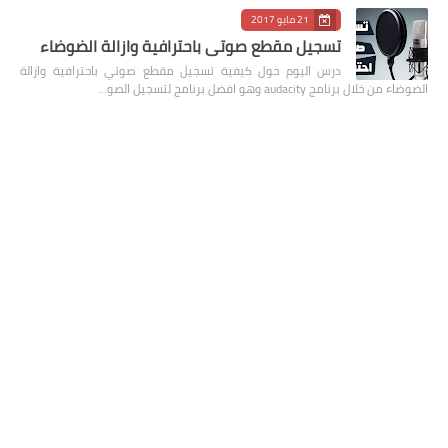
21 مايو 2017
تسجيل مقطع صوتي باحترافية وازالة الضوضاء
درس اليوم حول كيفية تسجيل مقطع صوتي باحترافية وازالة
الضوضاء من خلال برنامج audacity وهو افضل برنامج لتسجيل الصو…