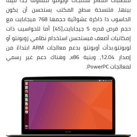
متطلبات النظام لمنتجات أوبونتو متفاوتة جدًا فيما
بينها، فلنسخة سطح المكتب يستحسن أن يكون
الحاسوب ذا ذاكرة عشوائية حجمها 768 ميجابايت مع
حجم قرص قدره 5 جيجابايت،[45] أما للحواسيب ذات
إمكانيات أضعف فيستحسن استخدام نظامي زوبونتو أو
لوبونتو.بدأت أوبونتو بدعم معالجات ARM ابتداءً من
إصدار 12.04، وبنية x86، وهناك دعم غير رسمي
لمعالجات PowerPC.