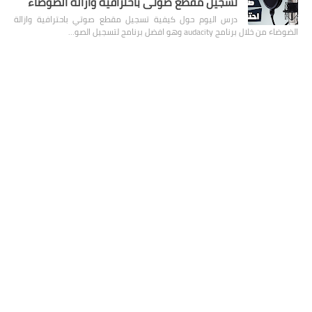
تسجيل مقطع صوتي باحترافية وازالة الضوضاء
درس اليوم حول كيفية تسجيل مقطع صوتي باحترافية وازالة
الضوضاء من خلال برنامج audacity وهو افضل برنامج لتسجيل الصو…