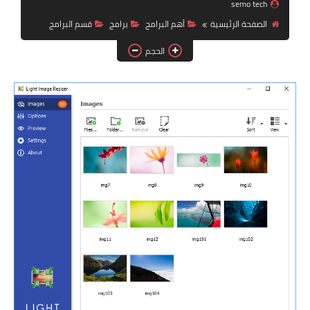
semo tech
ويندوز 8.1
الصفحة الرئيسية
أهم البرامج
برامج
قسم البرامج
ويندوز 7
الحجم
ويندوز xp
اندرويد
ايفون
العاب
مراجعات
الربح من الانترنت
الحماية