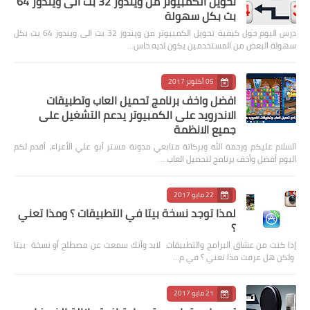
تحويل الكمبيوتر من ويندوز 32 بت الى ويندوز 64
بت بكل سهولة
درس اليوم حول كيفية تحويل الكمبيوتر من ويندوز 32 بت الى ويندوز 64 بت بكل
سهولة البعض من المستخدمين يكون لديه حاس…
05 أكتوبر 2017
افضل واخف برنامج تحميل العاب وتطبيقات
الاندرويد على الكمبيوتر يدعم التشغيل على
جميع الانظمة
السلام عليكم ورحمة الله وبركاتة متابعي مدونة مستر أبو علي الأعزاء، أقدم لكم
اليوم أفضل وأخف برنامج لتحميل العاب …
22 مايو 2017
لمذا توجد نسخة بيتا في التطبيقات ؟ ومذا تعني
؟
إذا كنت من عشاق البرامج والتطبيقات لابد وأنك سمعت عن مصطلح أو نسخة بيتا
ولكن هل عرفت مذا تعني ؟ في م…
21 مايو 2017