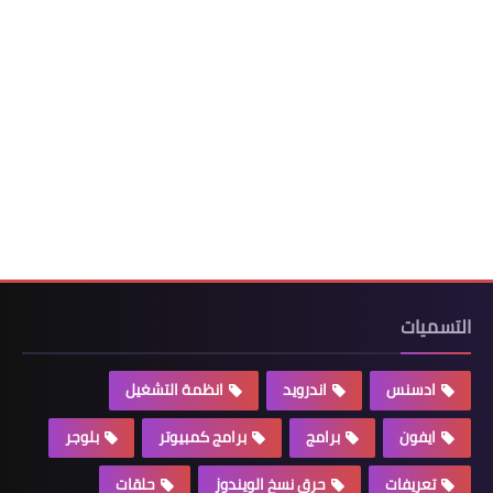
التسميات
ادسنس
اندرويد
انظمة التشغيل
ايفون
برامج
برامج كمبيوتر
بلوجر
تعريفات
حرق نسخ الويندوز
حلقات