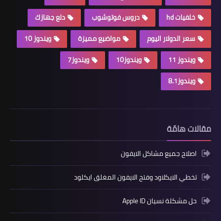
خلفيات hd
دروس فوتوشوب
دلع جهازك
سعر الدولار اليوم
مواضيع مميزة
ويندوز 10
ويندوز 11
ويندوز10
ويندوز7
ويندوز8.1
مقالات هامّة
اصلاح جميع مشاكل الايفون
تخطي الايكلاود وفتح الايفون المغلق ايكلود
حل مشكلة نسيان Apple ID