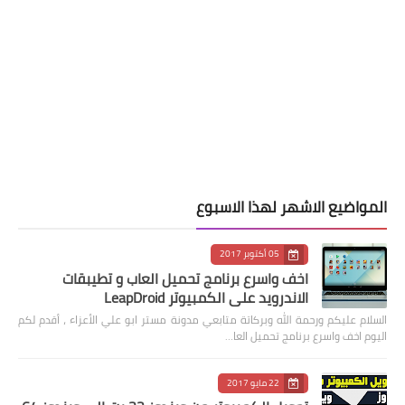
المواضيع الاشهر لهذا الاسبوع
05 أكتوبر 2017
اخف واسرع برنامج تحميل العاب و تطيبقات
الاندرويد على الكمبيوتر LeapDroid
السلام عليكم ورحمة الله وبركاتة متابعي مدونة مستر ابو علي الأعزاء ، أقدم لكم
اليوم اخف واسرع برنامج تحميل العا…
22 مايو 2017