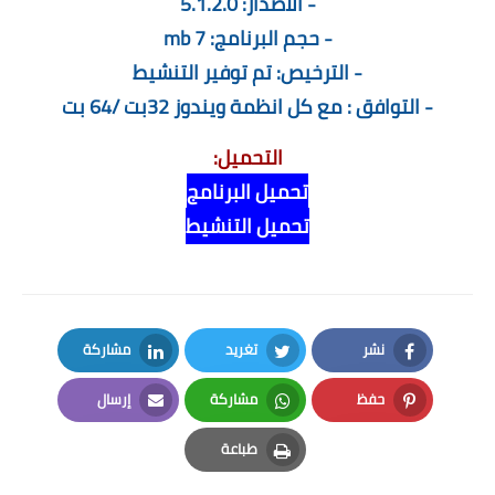
- الاصدار: 5.1.2.0
- حجم البرنامج: 7 mb
- الترخيص: تم توفير التنشيط
- التوافق : مع كل انظمة ويندوز 32بت /64 بت
التحميل:
تحميل البرنامج
تحميل التنشيط
نشر
تغريد
مشاركة
LinkedIn
Twitter
Facebook
حفظ
مشاركة
إرسال
Email
Whatsapp
Pinterest
طباعة
Print