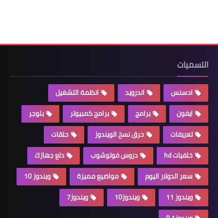
التسميات
ادسنس
اندرويد
انظمة التشغيل
ايفون
برامج
برامج كمبيوتر
بلوجر
تعريفات
حرق نسخ الويندوز
حلقات
خلفيات hd
دروس فوتوشوب
دلع جهازك
سعر الدولار اليوم
مواضيع مميزة
ويندوز 10
ويندوز 11
ويندوز10
ويندوز7
ويندوز8.1