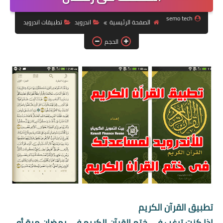
ويندوز 8.1
semo tech
الصفحة الرئيسية
اندرويد
تطبيقات اندرويد
ويندوز 7
الحجم
ويندوز xp
اندرويد
ايفون
العاب
مراجعات
الربح من الانترنت
الحماية
تطبيق القرآن الكريم
إذا كنت ترغب فى ختم القرآن الكريم في رمضان مرة أو