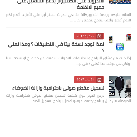
الاندرويد على الكمبيوتر يدعم التشغيل على
جميع الانظمة
السلام عليكم ورحمة الله وبركاتة متابعي مدونة مستر أبو علي الأعزاء، أقدم لكم
اليوم أفضل وأخف برنامج لتحميل العاب …
22 مايو 2017
لمذا توجد نسخة بيتا في التطبيقات ؟ ومذا تعني
؟
إذا كنت من عشاق البرامج والتطبيقات لابد وأنك سمعت عن مصطلح أو نسخة بيتا
ولكن هل عرفت مذا تعني ؟ في م…
21 مايو 2017
تسجيل مقطع صوتي باحترافية وازالة الضوضاء
درس اليوم حول كيفية تسجيل مقطع صوتي باحترافية وازالة
الضوضاء من خلال برنامج audacity وهو افضل برنامج لتسجيل الصو…