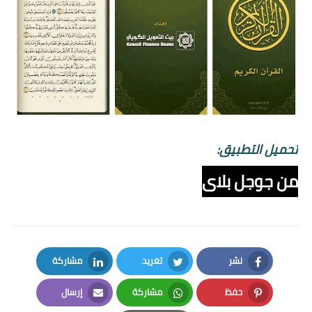
تحميل التطبيق:
من جوجل بلاى
نشر
تغريد
مشاركة
LinkedIn
Twitter
Facebook
حفظ
مشاركة
إرسال
Email
Whatsapp
Pinterest