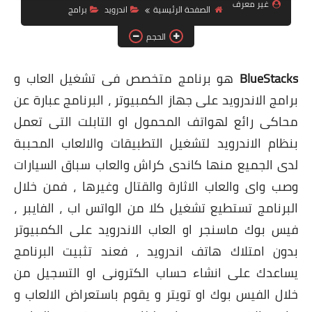
غير معرف
الصفحة الرئيسية
اندرويد
برامج
ويندوز 8.1
الحجم
ويندوز 7
ويندوز xp
BlueStacks
هو برنامج متخصص فى تشغيل العاب و
برامج الاندرويد على جهاز الكمبيوتر ، البرنامج عبارة عن
اندرويد
محاكى رائع لهواتف المحمول او التابلت التى تعمل
ايفون
بنظام الاندرويد لتشغيل التطبيقات والالعاب المحببة
العاب
لدى الجميع منها كاندى كراش والعاب سباق السيارات
وصب واى والعاب الاثارة والقتال وغيرها ، فمن خلال
مراجعات
البرنامج تستطيع تشغيل كلا من الواتس اب ، الفايبر ،
الربح من الانترنت
فيس بوك ماسنجر او العاب الاندرويد على الكمبيوتر
الحماية
بدون امتلاك هاتف اندرويد ، فعند تثبيت البرنامج
يساعدك على انشاء حساب الكترونى او التسجيل من
خلال الفيس بوك او تويتر و يقوم باستعراض الالعاب و