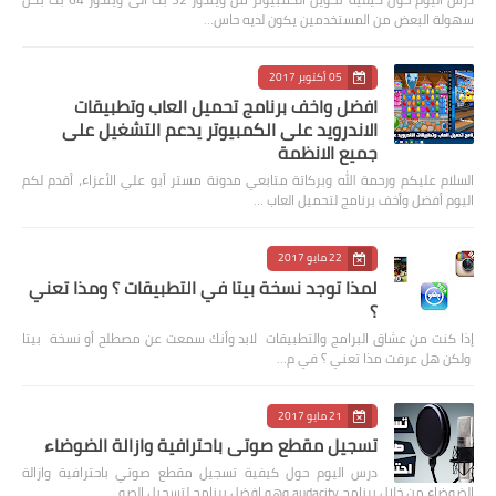
سهولة البعض من المستخدمين يكون لديه حاس…
05 أكتوبر 2017
افضل واخف برنامج تحميل العاب وتطبيقات
الاندرويد على الكمبيوتر يدعم التشغيل على
جميع الانظمة
السلام عليكم ورحمة الله وبركاتة متابعي مدونة مستر أبو علي الأعزاء، أقدم لكم
اليوم أفضل وأخف برنامج لتحميل العاب …
22 مايو 2017
لمذا توجد نسخة بيتا في التطبيقات ؟ ومذا تعني
؟
إذا كنت من عشاق البرامج والتطبيقات لابد وأنك سمعت عن مصطلح أو نسخة بيتا
ولكن هل عرفت مذا تعني ؟ في م…
21 مايو 2017
تسجيل مقطع صوتي باحترافية وازالة الضوضاء
درس اليوم حول كيفية تسجيل مقطع صوتي باحترافية وازالة
الضوضاء من خلال برنامج audacity وهو افضل برنامج لتسجيل الصو…