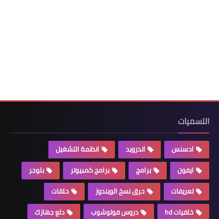
التسميات
ادسنس
اندرويد
انظمة التشغيل
ايفون
برامج
برامج كمبيوتر
بلوجر
تعريفات
حرق نسخ الويندوز
حلقات
خلفيات hd
دروس فوتوشوب
دلع جهازك