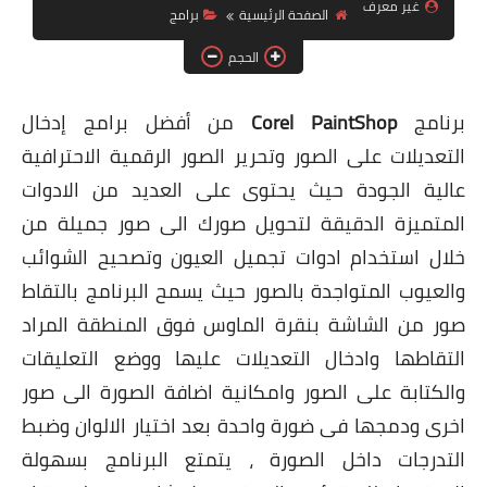
غير معرف
الصفحة الرئيسية
برامج
ويندوز 8.1
الحجم
ويندوز 7
ويندوز xp
برنامج
Corel PaintShop
من أفضل برامج إدخال
التعديلات على الصور وتحرير الصور الرقمية الاحترافية
اندرويد
عالية الجودة حيث يحتوى على العديد من الادوات
ايفون
المتميزة الدقيقة لتحويل صورك الى صور جميلة من
العاب
خلال استخدام ادوات تجميل العيون وتصحيح الشوائب
والعيوب المتواجدة بالصور حيث يسمح البرنامج بالتقاط
مراجعات
صور من الشاشة بنقرة الماوس فوق المنطقة المراد
الربح من الانترنت
التقاطها وادخال التعديلات عليها ووضع التعليقات
الحماية
والكتابة على الصور وامكانية اضافة الصورة الى صور
اخرى ودمجها فى ضورة واحدة بعد اختيار الالوان وضبط
التدرجات داخل الصورة ، يتمتع البرنامج بسهولة