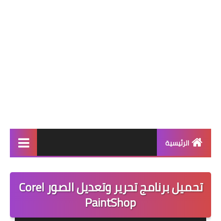
الرئيسية
برامج كمبيوتر
تحميل برنامج تحرير وتعديل الصور Corel
ويندوز 11
PaintShop
ويندوز 10