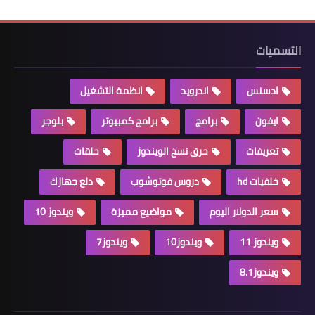
التسميات
ادسنس
اندرويد
انظمة التشغيل
ايفون
برامج
برامج كمبيوتر
بلوجر
تعريفات
حرق نسخ الويندوز
حلقات
خلفيات hd
دروس فوتوشوب
دلع جهازك
سعر الدولار اليوم
مواضيع مميزة
ويندوز 10
ويندوز 11
ويندوز10
ويندوز7
ويندوز8.1