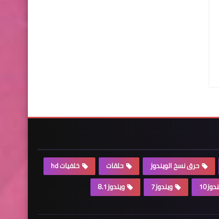
حرق نسخ الويندوز
حلقات
خلفيات hd
دوز10
ويندوز7
ويندوز8.1