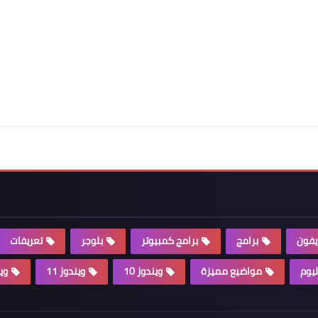
يفون
برامج
برامج كمبيوتر
بلوجر
تعريفات
ليوم
مواضيع مميزة
ويندوز 10
ويندوز 11
وين