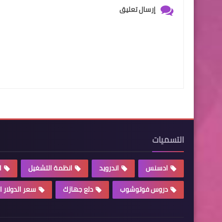
إرسال تعليق
التسميات
ادسنس
اندرويد
انظمة التشغيل
ا
دروس فوتوشوب
دلع جهازك
سعر الدولار ا