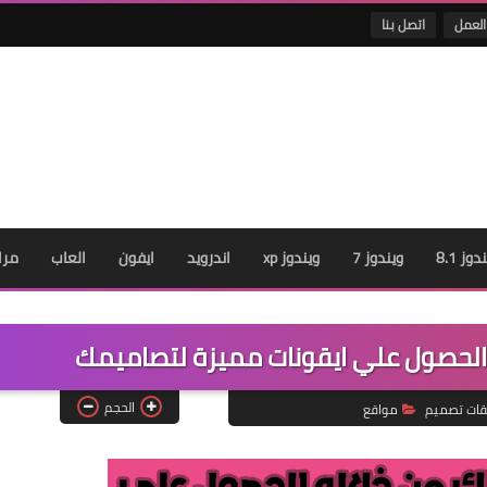
العمل
اتصل بنا
دوز 8.1
ويندوز 7
ويندوز xp
اندرويد
ايفون
العاب
مرا
الحصول علي ايقونات مميزة لتصاميمك
الحجم
قات تصميم
مواقع