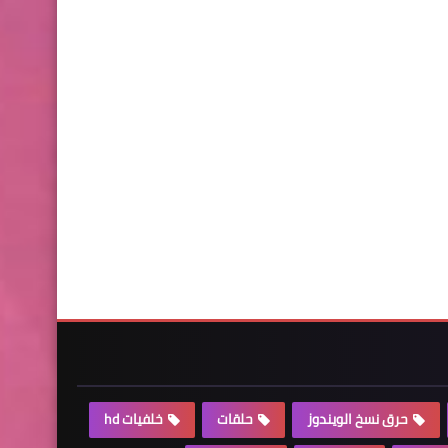
حرق نسخ الويندوز
حلقات
خلفيات hd