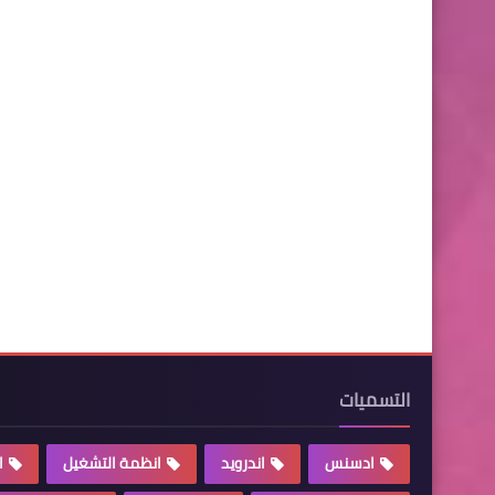
التسميات
ادسنس
اندرويد
انظمة التشغيل
ا