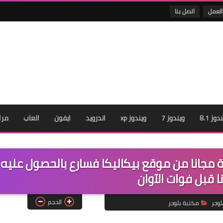
العمل
اتصل بنا
دوز 8.1
ويندوز 7
ويندوز xp
اندرويد
ايفون
العاب
مرا
 مجانا من موقع بيكاليكا فسارع بالحصول عليه
نا قبل فوات الآوان
الحجم
وجر
مكتبة بلوجر