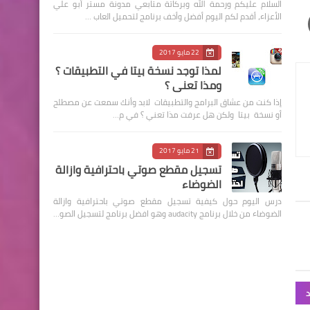
السلام عليكم ورحمة الله وبركاتة متابعي مدونة مستر أبو علي
الأعزاء، أقدم لكم اليوم أفضل وأخف برنامج لتحميل العاب …
22 مايو 2017
لمذا توجد نسخة بيتا في التطبيقات ؟
ومذا تعني ؟
إذا كنت من عشاق البرامج والتطبيقات لابد وأنك سمعت عن مصطلح
أو نسخة بيتا ولكن هل عرفت مذا تعني ؟ في م…
21 مايو 2017
تسجيل مقطع صوتي باحترافية وازالة
الضوضاء
درس اليوم حول كيفية تسجيل مقطع صوتي باحترافية وازالة
الضوضاء من خلال برنامج audacity وهو افضل برنامج لتسجيل الصو…
د