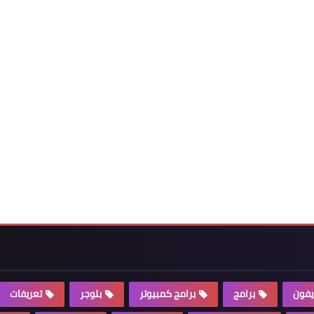
يفون
برامج
برامج كمبيوتر
بلوجر
تعريفات