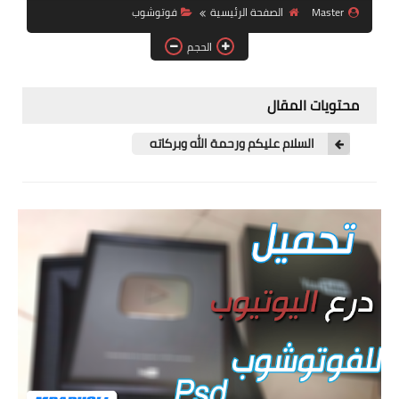
Master
الصفحة الرئيسية
فوتوشوب
ويندوز 8.1
الحجم
ويندوز 7
ويندوز xp
محتويات المقال
اندرويد
السلام عليكم ورحمة الله وبركاته
ايفون
العاب
مراجعات
الربح من الانترنت
الحماية