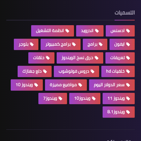
التسميات
ادسنس
اندرويد
انظمة التشغيل
ايفون
برامج
برامج كمبيوتر
بلوجر
تعريفات
حرق نسخ الويندوز
حلقات
خلفيات hd
دروس فوتوشوب
دلع جهازك
سعر الدولار اليوم
مواضيع مميزة
ويندوز 10
ويندوز 11
ويندوز10
ويندوز7
ويندوز8.1