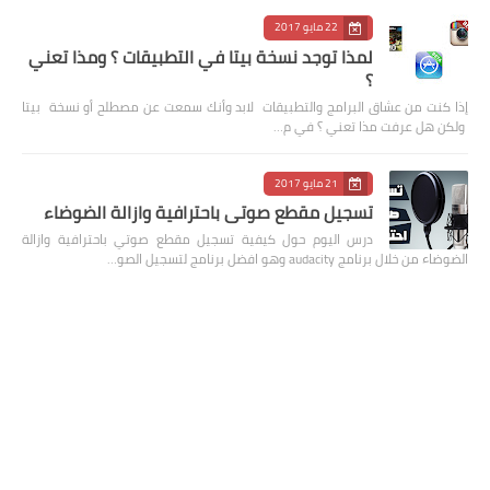
22 مايو 2017
لمذا توجد نسخة بيتا في التطبيقات ؟ ومذا تعني
؟
إذا كنت من عشاق البرامج والتطبيقات لابد وأنك سمعت عن مصطلح أو نسخة بيتا
ولكن هل عرفت مذا تعني ؟ في م…
21 مايو 2017
تسجيل مقطع صوتي باحترافية وازالة الضوضاء
درس اليوم حول كيفية تسجيل مقطع صوتي باحترافية وازالة
الضوضاء من خلال برنامج audacity وهو افضل برنامج لتسجيل الصو…