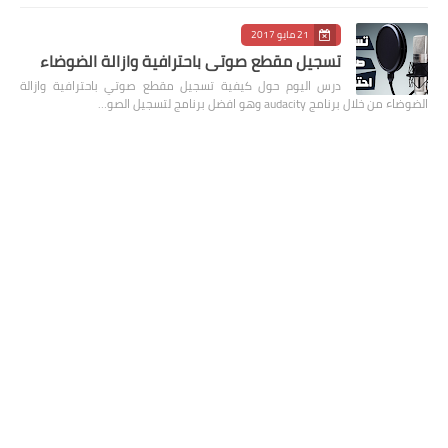
21 مايو 2017
تسجيل مقطع صوتي باحترافية وازالة الضوضاء
درس اليوم حول كيفية تسجيل مقطع صوتي باحترافية وازالة
الضوضاء من خلال برنامج audacity وهو افضل برنامج لتسجيل الصو…