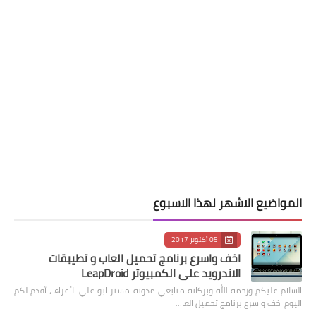
المواضيع الاشهر لهذا الاسبوع
05 أكتوبر 2017
اخف واسرع برنامج تحميل العاب و تطيبقات
الاندرويد على الكمبيوتر LeapDroid
السلام عليكم ورحمة الله وبركاتة متابعي مدونة مستر ابو علي الأعزاء ، أقدم لكم
اليوم اخف واسرع برنامج تحميل العا…