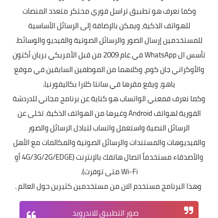
وكما نعرف هو تطبيق تراسل فوري محتكر متعدد المنصات
للهواتف الذكية، ويمكن بالإضافة إلى الرسائل الأساسية
للمستخدمين إرسال الصور والرسائل الصوتية والفيديو والوسائط.
تأسس ال WhatsApp في عام 2009 من قبل الأمريكي بريان أكتون
والأوكراني جان كوم، وكلاهما من الموظفين السابقين في موقع
ياهو، ويقع مقرها في سانتا كلارا بكاليفورنيا.
وكما نعرف فمعني الواتساب هو كناية عن برنامج مجاني للدردشة
الفورية لهواتف Android وغيرها من الهواتف الذكية. تخلى عن
الرسائل النصية واستعمل واتساب لتبادل الرسائل والصور
والفيديوهات والمستندات والرسائل الصوتية والمكالمات مع الأهل
والأصدقاء مستخدماً اتصال هاتفك بالإنترنت (4G/3G/2G/EDGE أو
Wi-Fi متى توفرت).
وهذا البرنامج مستخدم الان من مستخدمين كثيرين حول العالم .
صور التطبيق للاندرويد