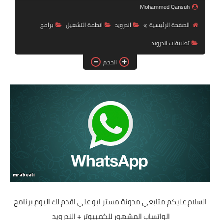
Mohammed Qansuh
ويندوز 8.1
الصفحة الرئيسية
اندرويد
انظمة التشغيل
برامج
ويندوز 7
تطبيقات اندرويد
ويندوز xp
الحجم
اندرويد
ايفون
العاب
مراجعات
الربح من الانترنت
الحماية
السلام عليكم متابعي مدونة مستر ابو علي اقدم لك اليوم برنامج
الواتساب المشهور للكمبيوتر + الندرويد