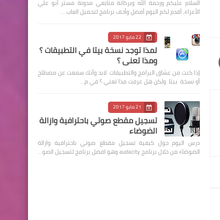
السلام عليكم ورحمة الله وبركاتة متابعي مدونة مستر أبو علي
الأعزاء، أقدم لكم اليوم أفضل وأخف برنامج لتحميل العاب …
22 مايو 2017
لمذا توجد نسخة بيتا في التطبيقات ؟
ومذا تعني ؟
إذا كنت من عشاق البرامج والتطبيقات لابد وأنك سمعت عن مصطلح
أو نسخة بيتا ولكن هل عرفت مذا تعني ؟ في م…
21 مايو 2017
تسجيل مقطع صوتي باحترافية وازالة
الضوضاء
درس اليوم حول كيفية تسجيل مقطع صوتي باحترافية وازالة
الضوضاء من خلال برنامج audacity وهو افضل برنامج لتسجيل الصو…