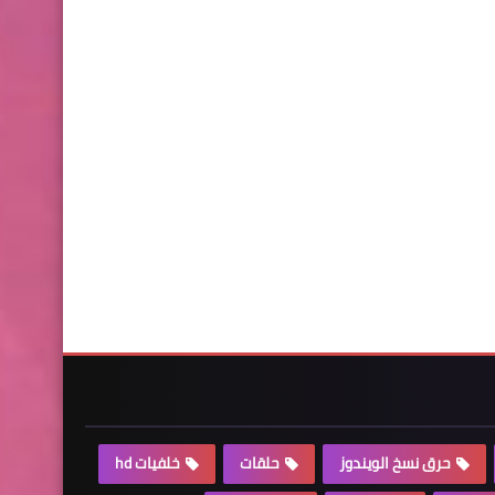
حرق نسخ الويندوز
حلقات
خلفيات hd