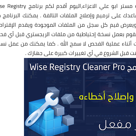
السلام عليكم ورحمة الله وبركاته متابعي مدونة مستر ابو علي الاعزاء،اليوم أقدم لكم ب
ساعدك على ترميم وإصلاح الملفات التالفة . يمكنك البرنامج 
 ويعرض قيم كل سجل من الملفات الموجودة ويقدم الإقتراح
 يقوم بعمل نسخة إحتياطية من ملفات الريجستري قبل أي ف
ت أثناء عملية الفحص لا سمح الله . كما يمكنك من عمل نس
قت قبل الشروع في أي تغييرات كبيرة على جهازك .