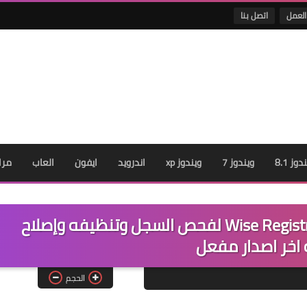
العمل
اتصل بنا
دوز 8.1
ويندوز 7
ويندوز xp
اندرويد
ايفون
العاب
مرا
تحميل برنامج Wise Registry Cleaner Pro 10.2 لفحص السجل وتنظيفه وإصلاح
 اخر اصدار مفعل
الحجم