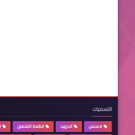
التسميات
ادسنس
اندرويد
انظمة التشغيل
ا