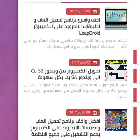
05 أكتوبر 2017
اخف واسرع برنامج تحميل العاب و
تطيبقات الاندرويد على الكمبيوتر
LeapDroid
السلام عليكم ورحمة الله وبركاتة متابعي مدونة مستر ابو علي
الأعزاء ، أقدم لكم اليوم اخف واسرع برنامج تحميل العا…
22 مايو 2017
تحويل الكمبيوتر من ويندوز 32 بت
الى ويندوز 64 بت بكل سهولة
درس اليوم حول كيفية تحويل الكمبيوتر من ويندوز 32 بت الى
ويندوز 64 بت بكل سهولة البعض من المستخدمين يكون لديه
حاس…
05 أكتوبر 2017
افضل واخف برنامج تحميل العاب
وتطبيقات الاندرويد على الكمبيوتر
يدعم التشغيل على جميع الانظمة