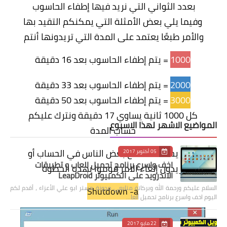
بعدد الثواني التي نريد فيها إطفاء الحاسوب
وفيما يلي بعض الأمثلة التي يمكنكم التقيد بها
والأمر طبعًا يعتمد على المدة التي تريدونها أنتم
1000
= يتم إطفاء الحاسوب بعد 16 دقيقة
2000
= يتم إطفاء الحاسوب بعد 33 دقيقة
3000
= يتم إطفاء الحاسوب بعد 50 دقيقة
كل 1000 ثانية يساوي 17 دقيقة ونترك عليكم
المواضيع الاشهر لهذا الاسبوع
حساب المدة
لربما يحدث خطأ مع بعض الناس في الحساب أو
05 أكتوبر 2017
اخف واسرع برنامج تحميل العاب و تطيبقات
يريدون إلغاء الامر قوموا بهذه الخطوة
الاندرويد على الكمبيوتر LeapDroid
السلام عليكم ورحمة الله وبركاتة متابعي مدونة مستر ابو علي الأعزاء ، أقدم لكم
Shutdown -a
اليوم اخف واسرع برنامج تحميل العا…
22 مايو 2017