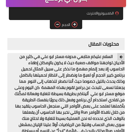
ويندوز 8.1
الكمبيوتروالانترنت
ويندوز 7
الحجم
ويندوز xp
اندرويد
محتويات المقال
ايفون
السلام عليكم متابعي مدونه مستر ابو علي في كثيرٍ من
الأحيان تواجهنا مواقف صعبة حيث لا يكون بالإمكان إطفاء
العاب
الحاسوب إلا بعد إتمام مهمةٍ ما نذكر على سبيل المثال تحميل
برنامج كبير الحجم أو لعبةٍ ما ونضطر إلى انتظار تحميلها بالكامل
مراجعات
وذلك يحدث بالليل خصوصا حيث أننا نضطر للذهاب إلى النوم مما
يجعلنا نسعى للبحث عن برامج تقوم بهذه المهمة كن اليوم وعلى
الربح من الانترنت
موقع مستر ابو علي أتيناكم بطريقة بسيطة للغاية وفعالة تمكِّنك
من تفادي استخدام أي برنامج وفعل ذلك يدويًا بنفسك الطريقة
الحماية
بأكملها تعتمد على بعض الأوامر التي سنجعل الحاسوب يتقيد بها
من خلال نافذة الأوامر Run والتي نخبر بها الحاسوب أن يفعلها
بالوقت الذي نحدده له نحن العملية بسيط للغاية ولا تحتاج منك
سوى بعض الحساب وقليلاً من الرياضيات أولاً علينا الإتيان بمشغل
الأوامر Run وذلك بالبحث في قائمة "إبدأ" عن الإسم أو ببساطة