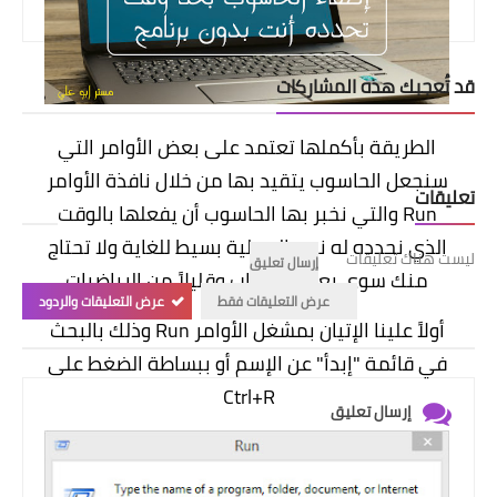
قد تُعجبك هذه المشاركات
الطريقة بأكملها تعتمد على بعض الأوامر التي
سنجعل الحاسوب يتقيد بها من خلال نافذة الأوامر
تعليقات
Run والتي نخبر بها الحاسوب أن يفعلها بالوقت
الذي نحدده له نحن العملية بسيط للغاية ولا تحتاج
ليست هناك تعليقات
إرسال تعليق
منك سوى بعض الحساب وقليلاً من الرياضيات
عرض التعليقات فقط
عرض التعليقات والردود
أولاً علينا الإتيان بمشغل الأوامر Run وذلك بالبحث
في قائمة "إبدأ" عن الإسم أو ببساطة الضغط على
Ctrl+R
إرسال تعليق