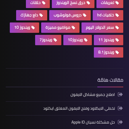
تعريفات
حرق نسخ الويندوز
حلقات
خلفيات hd
دروس فوتوشوب
دلع جهازك
سعر الدولار اليوم
مواضيع مميزة
ويندوز 10
ويندوز 11
ويندوز10
ويندوز7
ويندوز8.1
مقالات هامّة
اصلاح جميع مشاكل الايفون
تخطي الايكلاود وفتح الايفون المغلق ايكلود
حل مشكلة نسيان Apple ID