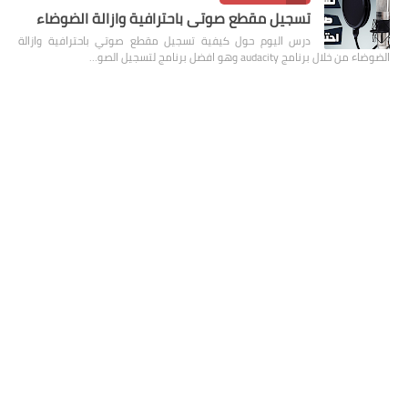
تسجيل مقطع صوتي باحترافية وازالة الضوضاء
درس اليوم حول كيفية تسجيل مقطع صوتي باحترافية وازالة
الضوضاء من خلال برنامج audacity وهو افضل برنامج لتسجيل الصو…