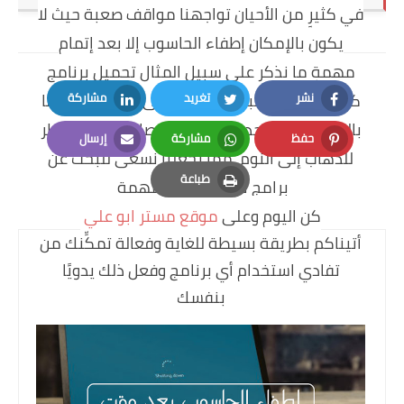
في كثيرٍ من الأحيان تواجهنا مواقف صعبة حيث لا
يكون بالإمكان إطفاء الحاسوب إلا بعد إتمام
مهمةٍ ما نذكر على سبيل المثال تحميل برنامج
كبير الحجم أو لعبةٍ ما ونضطر إلى انتظار تحميلها
نشر
تغريد
مشاركة
LinkedIn
Twitter
Facebook
بالكامل وذلك يحدث بالليل خصوصا حيث أننا نضطر
حفظ
مشاركة
إرسال
للذهاب إلى النوم
مما يجعلنا نسعى للبحث عن
Email
Whatsapp
Pinterest
طباعة
برامج تقوم بهذه المهمة
Print
كن اليوم وعلى
موقع مستر ابو علي
أتيناكم بطريقة بسيطة للغاية وفعالة تمكِّنك من
تفادي استخدام أي برنامج وفعل ذلك يدويًا
بنفسك