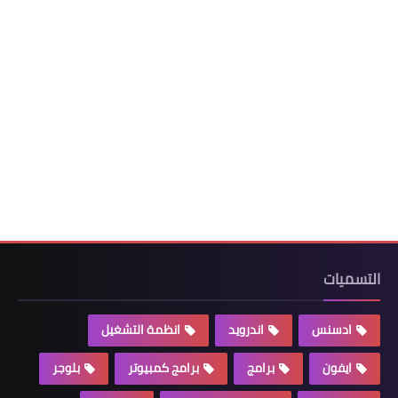
التسميات
ادسنس
اندرويد
انظمة التشغيل
ايفون
برامج
برامج كمبيوتر
بلوجر