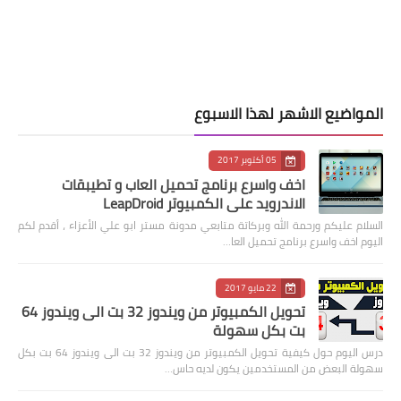
المواضيع الاشهر لهذا الاسبوع
05 أكتوبر 2017
اخف واسرع برنامج تحميل العاب و تطيبقات
الاندرويد على الكمبيوتر LeapDroid
السلام عليكم ورحمة الله وبركاتة متابعي مدونة مستر ابو علي الأعزاء ، أقدم لكم
اليوم اخف واسرع برنامج تحميل العا…
22 مايو 2017
تحويل الكمبيوتر من ويندوز 32 بت الى ويندوز 64
بت بكل سهولة
درس اليوم حول كيفية تحويل الكمبيوتر من ويندوز 32 بت الى ويندوز 64 بت بكل
سهولة البعض من المستخدمين يكون لديه حاس…