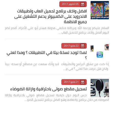
05 أكتوبر 2017
افضل واخف برنامج تحميل العاب وتطبيقات
الاندرويد على الكمبيوتر يدعم التشغيل على
جميع الانظمة
السلام عليكم ورحمة الله وبركاتة متابعي مدونة مستر أبو علي الأعزاء، أقدم لكم
اليوم أفضل وأخف برنامج لتحميل العاب …
22 مايو 2017
لمذا توجد نسخة بيتا في التطبيقات ؟ ومذا تعني
؟
إذا كنت من عشاق البرامج والتطبيقات لابد وأنك سمعت عن مصطلح أو نسخة بيتا
ولكن هل عرفت مذا تعني ؟ في م…
21 مايو 2017
تسجيل مقطع صوتي باحترافية وازالة الضوضاء
درس اليوم حول كيفية تسجيل مقطع صوتي باحترافية وازالة
الضوضاء من خلال برنامج audacity وهو افضل برنامج لتسجيل الصو…