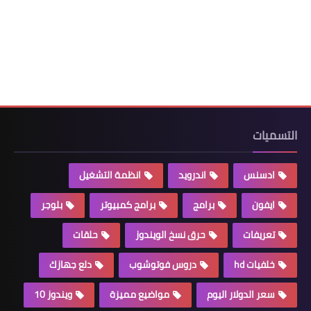
التسميات
ادسنس
اندرويد
انظمة التشغيل
ايفون
برامج
برامج كمبيوتر
بلوجر
تعريفات
حرق نسخ الويندوز
حلقات
خلفيات hd
دروس فوتوشوب
دلع جهازك
سعر الدولار اليوم
مواضيع مميزة
ويندوز 10