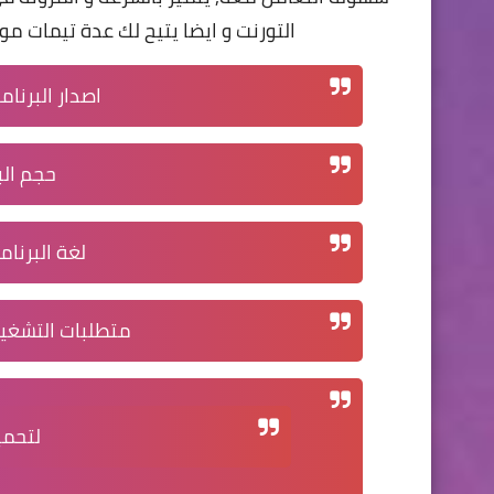
التورنت و ايضا يتيح لك عدة تيمات موج
اصدار البرنام
حجم الب
لغة البرنام
متطلبات التشغي
لتحمي