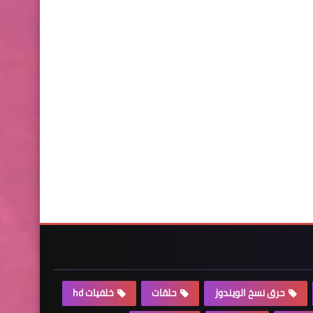
حرق نسخ الويندوز
حلقات
خلفيات hd