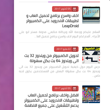
05 أكتوبر 2017
اخف واسرع برنامج تحميل العاب و
تطيبقات الاندرويد على الكمبيوتر
LeapDroid
السلام عليكم ورحمة الله وبركاتة متابعي مدونة مستر ابو علي
الأعزاء ، أقدم لكم اليوم اخف واسرع برنامج تحميل العا…
22 مايو 2017
تحويل الكمبيوتر من ويندوز 32 بت
الى ويندوز 64 بت بكل سهولة
درس اليوم حول كيفية تحويل الكمبيوتر من ويندوز 32 بت الى
ويندوز 64 بت بكل سهولة البعض من المستخدمين يكون لديه
حاس…
05 أكتوبر 2017
افضل واخف برنامج تحميل العاب
وتطبيقات الاندرويد على الكمبيوتر
يدعم التشغيل على جميع الانظمة