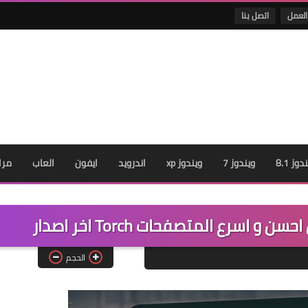
العمل
اتصل بنا
دوز 8.1
ويندوز 7
ويندوز xp
اندرويد
ايفون
العاب
مرا
سرع المتصفحات Torch اخر اصدار
الحجم