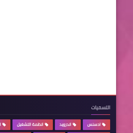
التسميات
ادسنس
اندرويد
انظمة التشغيل
ا