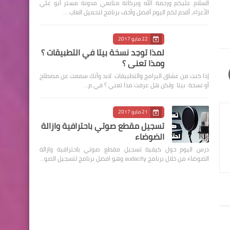
السلام عليكم ورحمة الله وبركاتة متابعي مدونة مستر أبو علي
الأعزاء، أقدم لكم اليوم أفضل وأخف برنامج لتحميل العاب …
22 مايو 2017
لمذا توجد نسخة بيتا في التطبيقات ؟
ومذا تعني ؟
إذا كنت من عشاق البرامج والتطبيقات لابد وأنك سمعت عن مصطلح
أو نسخة بيتا ولكن هل عرفت مذا تعني ؟ في م…
21 مايو 2017
تسجيل مقطع صوتي باحترافية وازالة
الضوضاء
درس اليوم حول كيفية تسجيل مقطع صوتي باحترافية وازالة
الضوضاء من خلال برنامج audacity وهو افضل برنامج لتسجيل الصو…