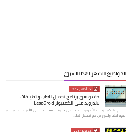
المواضيع الاشهر لهذا الاسبوع
05 أكتوبر 2017
اخف واسرع برنامج تحميل العاب و تطيبقات
الاندرويد على الكمبيوتر LeapDroid
السلام عليكم ورحمة الله وبركاتة متابعي مدونة مستر ابو علي الأعزاء ، أقدم لكم
اليوم اخف واسرع برنامج تحميل العا…
22 مايو 2017