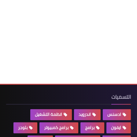
التسميات
ادسنس
اندرويد
انظمة التشغيل
ايفون
برامج
برامج كمبيوتر
بلوجر