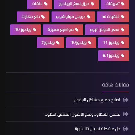
تعريفات
حرق نسخ الويندوز
حلقات
خلفيات hd
دروس فوتوشوب
دلع جهازك
سعر الدولار اليوم
مواضيع مميزة
ويندوز 10
ويندوز 11
ويندوز10
ويندوز7
ويندوز8.1
مقالات هامّة
اصلاح جميع مشاكل الايفون
تخطي الايكلاود وفتح الايفون المغلق ايكلود
حل مشكلة نسيان Apple ID