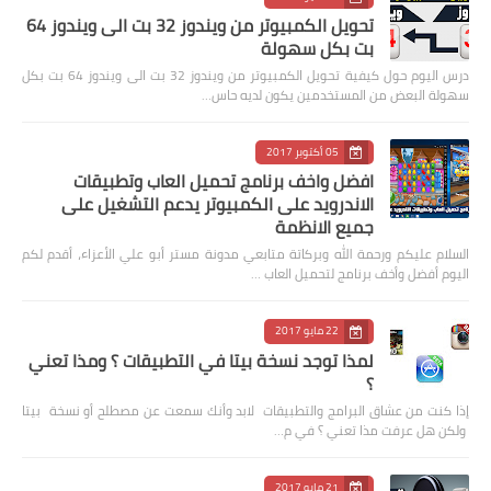
تحويل الكمبيوتر من ويندوز 32 بت الى ويندوز 64
بت بكل سهولة
درس اليوم حول كيفية تحويل الكمبيوتر من ويندوز 32 بت الى ويندوز 64 بت بكل
سهولة البعض من المستخدمين يكون لديه حاس…
05 أكتوبر 2017
افضل واخف برنامج تحميل العاب وتطبيقات
الاندرويد على الكمبيوتر يدعم التشغيل على
جميع الانظمة
السلام عليكم ورحمة الله وبركاتة متابعي مدونة مستر أبو علي الأعزاء، أقدم لكم
اليوم أفضل وأخف برنامج لتحميل العاب …
22 مايو 2017
لمذا توجد نسخة بيتا في التطبيقات ؟ ومذا تعني
؟
إذا كنت من عشاق البرامج والتطبيقات لابد وأنك سمعت عن مصطلح أو نسخة بيتا
ولكن هل عرفت مذا تعني ؟ في م…
21 مايو 2017