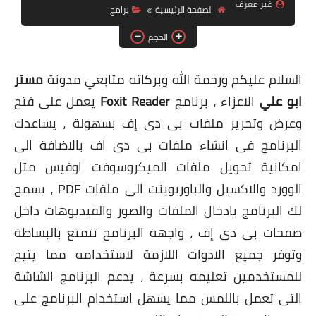
غير معرف
الصفحة الرئيسية
برامج
ويندوز 8.1
الحجم
ويندوز 7
ويندوز xp
السلام عليكم ورحمة الله وبركاته متابعي مدونة
مستر
ابو علي
الاعزاء ، برنامج
Foxit Reader
يعمل على فتح
اندرويد
وعرض وتحرير ملفات بى دى إف بسهولة ، يساعدك
ايفون
البرنامج فى انشاء ملفات بى دى اف بالاضافة الى
العاب
امكانية تحويل ملفات الميكروسوفت اوفيس مثل
الوورد والاكسيل والباوربوينت الى ملفات PDF ، يسمح
مراجعات
لك البرنامج بادخال الملفات والصور والفيديوهات داخل
الربح من الانترنت
صفحات بى دى إف ، واجهة البرنامج تتمتع بالبساطة
الحماية
وتوفر جميع الادوات اللازمة لاستخدامه مما يتيح
للمستخدمين تعليمه بسرعة ، يدعم البرنامج الشاشة
التى تعمل باللمس مما يسهل استخدام البرنامج على