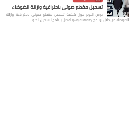
تسجيل مقطع صوتي باحترافية وازالة الضوضاء
درس اليوم حول كيفية تسجيل مقطع صوتي باحترافية وازالة
الضوضاء من خلال برنامج audacity وهو افضل برنامج لتسجيل الصو…