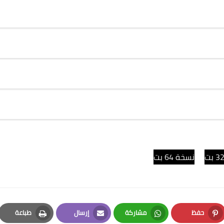
نسخة 64 بت
حفظ
مشاركة
إرسال
طباعة