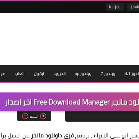
العمل
اتصل بنا
دوز 8.1
ويندوز 7
ويندوز xp
اندرويد
ايفون
العاب
مرا
Free D اخر اصدار
الحجم
ر ابو علي الاعزاء ، برنامج
فرى داونلود مانجر
من افضل برا