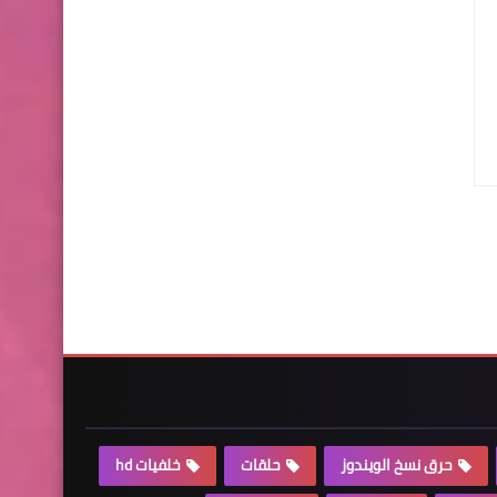
حرق نسخ الويندوز
حلقات
خلفيات hd