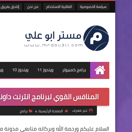
سياسة الخصوصية
اتفاقية الاستخدام
من نحن
إلتحق بفريق 
برامج كمبيوتر
ويندوز 11
ويندوز 10
وين
الرئيسية
المنافس القوي لبرنامج انترنت داونلود مانجر ownload Manager
غير معرف
الصفحة الرئيسية
برامج
السلام عليكم ورحمة الله وبركاته متابعي مدونة مست