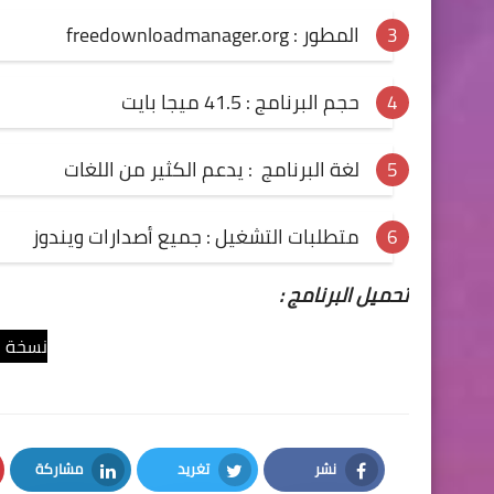
المطور : freedownloadmanager.org
حجم البرنامج : 41.5 ميجا بايت
لغة البرنامج : يدعم الكثير من اللغات
متطلبات التشغيل : جميع أصدارات ويندوز
تحميل البرنامج :
نسخة 32 بت
نشر
تغريد
مشاركة