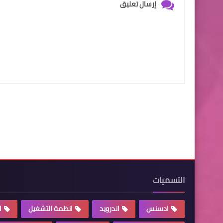
إرسال تعليق
التسميات
ادسنس
اندرويد
انظمة التشغيل
ا