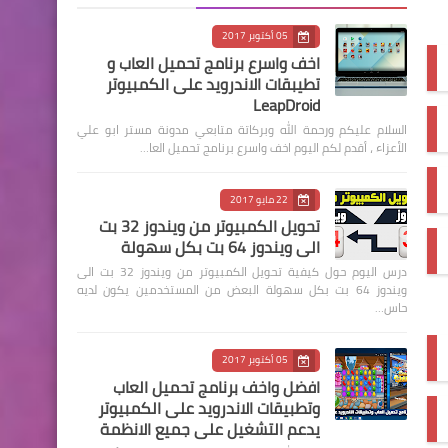
05 أكتوبر 2017
اخف واسرع برنامج تحميل العاب و
تطيبقات الاندرويد على الكمبيوتر
LeapDroid
السلام عليكم ورحمة الله وبركاتة متابعي مدونة مستر ابو علي
الأعزاء ، أقدم لكم اليوم اخف واسرع برنامج تحميل العا…
22 مايو 2017
تحويل الكمبيوتر من ويندوز 32 بت
الى ويندوز 64 بت بكل سهولة
درس اليوم حول كيفية تحويل الكمبيوتر من ويندوز 32 بت الى
ويندوز 64 بت بكل سهولة البعض من المستخدمين يكون لديه
حاس…
05 أكتوبر 2017
افضل واخف برنامج تحميل العاب
وتطبيقات الاندرويد على الكمبيوتر
يدعم التشغيل على جميع الانظمة