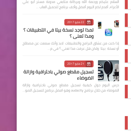
السلام عليكم ورحمة الله وبركاتة متابعي مدونة مستر أبو علي
الأعزاء، أقدم لكم اليوم أفضل وأخف برنامج لتحميل العاب …
22 مايو 2017
لمذا توجد نسخة بيتا في التطبيقات ؟
ومذا تعني ؟
إذا كنت من عشاق البرامج والتطبيقات لابد وأنك سمعت عن مصطلح
أو نسخة بيتا ولكن هل عرفت مذا تعني ؟ في م…
21 مايو 2017
تسجيل مقطع صوتي باحترافية وازالة
الضوضاء
درس اليوم حول كيفية تسجيل مقطع صوتي باحترافية وازالة
الضوضاء من خلال برنامج audacity وهو افضل برنامج لتسجيل الصو…