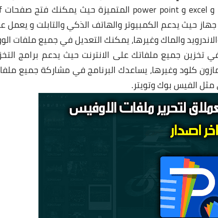
وادارة ملفات الا
از حيث يدعم الكمبيوتر والهاتف الذكي والتابلت و يعمل ع
الاندرويد والماك وغيرها، يمكنك التعديل في جميع ملفات الوو
 ، يساعدك البرنامج في تخزين جميع ملفاتك على الانترنت حيث يدعم برامج التخ
بي مثل جوجل درايف ودروب بوكس و Box وامازون كلود وغيرها، يساعدك البرنامج في مشاركة جميع مل
 مثل الفيس بوك وتويتر.