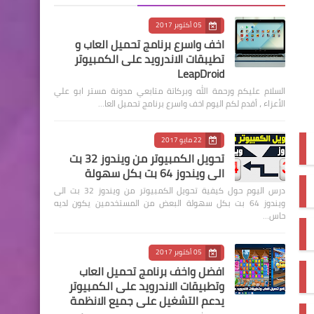
05 أكتوبر 2017
اخف واسرع برنامج تحميل العاب و
تطيبقات الاندرويد على الكمبيوتر
LeapDroid
السلام عليكم ورحمة الله وبركاتة متابعي مدونة مستر ابو علي
الأعزاء ، أقدم لكم اليوم اخف واسرع برنامج تحميل العا…
22 مايو 2017
تحويل الكمبيوتر من ويندوز 32 بت
الى ويندوز 64 بت بكل سهولة
درس اليوم حول كيفية تحويل الكمبيوتر من ويندوز 32 بت الى
ويندوز 64 بت بكل سهولة البعض من المستخدمين يكون لديه
حاس…
05 أكتوبر 2017
افضل واخف برنامج تحميل العاب
وتطبيقات الاندرويد على الكمبيوتر
يدعم التشغيل على جميع الانظمة