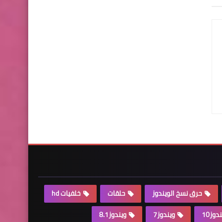
حرق نسخ الويندوز
حلقات
خلفيات hd
دوز10
ويندوز7
ويندوز8.1