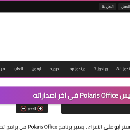
العمل
اتصل بنا
دوز 8.1
ويندوز 7
ويندوز xp
اندرويد
ايفون
العاب
مرا
اصداراته
الحجم
تر ابو علي
الاعزاء ، يعتبر برنامج
Polaris Office
من برامج تحر