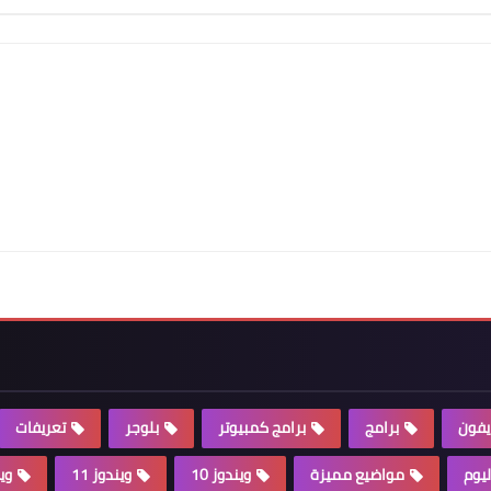
يفون
برامج
برامج كمبيوتر
بلوجر
تعريفات
ليوم
مواضيع مميزة
ويندوز 10
ويندوز 11
وين