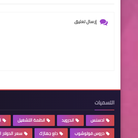
إرسال تعليق
التسميات
ادسنس
اندرويد
انظمة التشغيل
ا
دروس فوتوشوب
دلع جهازك
سعر الدولار ا