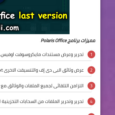
مميزات برنامج Polaris Office
تحرير وعرض مستندات مايكروسوفت اوفيس.
عرض وثائق البى دى إف والتنسيقت الاخرى doc, docx, xls, xlsx, ppt, pptx, pdf, txt
التزامن التلقائى لجميع الملفات والوثائق مع
تحرير وتحرير الملفات من السحابات التخزينية 