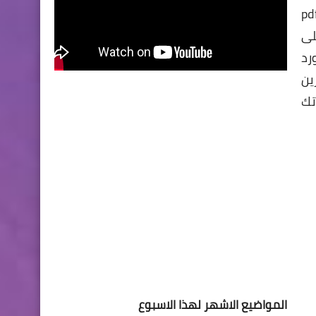
وفيس بمختلف انواعها من word و excel و power point المتميزة حيث يمكنك فتح صفحات pdf
لى
رد
زين
فاتك
المواضيع الاشهر لهذا الاسبوع