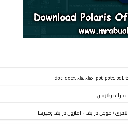
 محرك بولاريس.
الاخرى ( جوجل درايف - امازون درايف وغيرها.