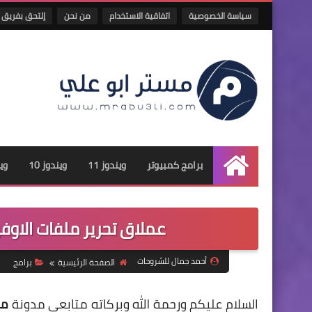
سياسة الخصوصية
اتفاقية الاستخدام
من نحن
إلتحق بفريق 
برامج كمبيوتر
ويندوز 11
ويندوز 10
وين
الرئيسية
عملاق تحرير ملفات الاوفيس Polaris Office في اخر 
أحمد جمال للشروحات
الصفحة الرئيسية
برامج
السلام عليكم ورحمة الله وبركاته متابعي مدونة
مس