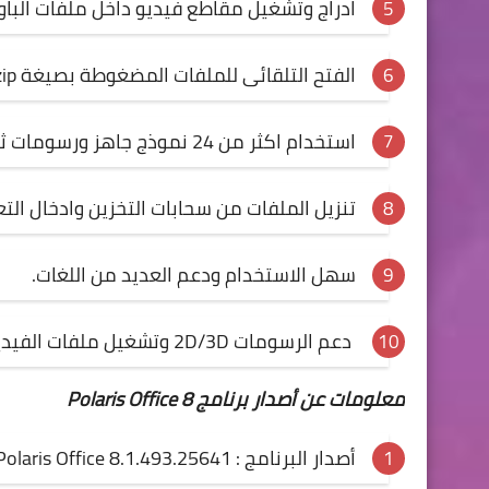
ادراج وتشغيل مقاطع فيديو داخل ملفات الباو
الفتح التلقائى للملفات المضغوطة بصيغة zip.
استخدام اكثر من 24 نموذج جاهز ورسومات ثنائية وثلاثية الابعاد.
تنزيل الملفات من سحابات التخزين وادخال التع
سهل الاستخدام ودعم العديد من اللغات.
دعم الرسومات 2D/3D وتشغيل ملفات الفيديو.
معلومات عن أصدار برنامج Polaris Office 8
أصدار البرنامج : Polaris Office 8.1.493.25641