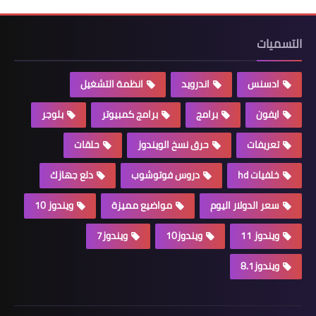
التسميات
ادسنس
اندرويد
انظمة التشغيل
ايفون
برامج
برامج كمبيوتر
بلوجر
تعريفات
حرق نسخ الويندوز
حلقات
خلفيات hd
دروس فوتوشوب
دلع جهازك
سعر الدولار اليوم
مواضيع مميزة
ويندوز 10
ويندوز 11
ويندوز10
ويندوز7
ويندوز8.1