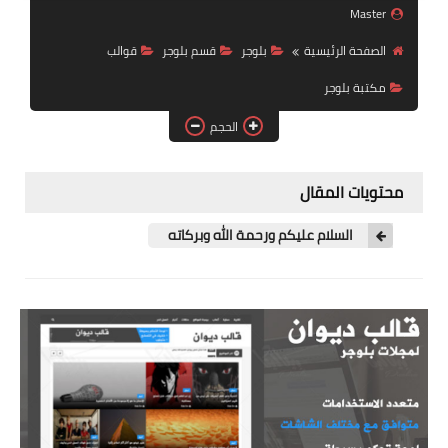
Master
ويندوز 8.1
الصفحة الرئيسية
بلوجر
قسم بلوجر
قوالب
ويندوز 7
مكتبة بلوجر
ويندوز xp
الحجم
اندرويد
ايفون
محتويات المقال
العاب
السلام عليكم ورحمة الله وبركاته
مراجعات
الربح من الانترنت
الحماية