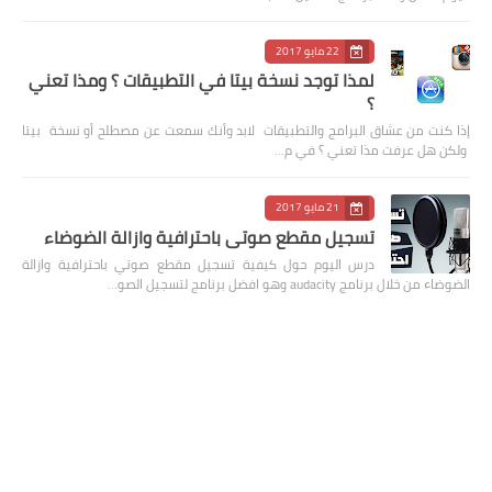
22 مايو 2017
لمذا توجد نسخة بيتا في التطبيقات ؟ ومذا تعني
؟
إذا كنت من عشاق البرامج والتطبيقات لابد وأنك سمعت عن مصطلح أو نسخة بيتا
ولكن هل عرفت مذا تعني ؟ في م…
21 مايو 2017
تسجيل مقطع صوتي باحترافية وازالة الضوضاء
درس اليوم حول كيفية تسجيل مقطع صوتي باحترافية وازالة
الضوضاء من خلال برنامج audacity وهو افضل برنامج لتسجيل الصو…