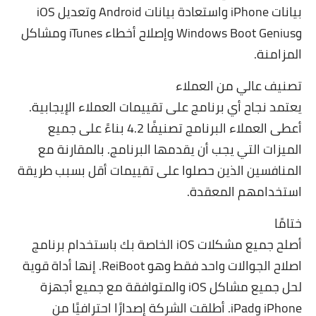
بيانات iPhone واستعادة بيانات Android وتعديل iOS
وWindows Boot Genius وإصلاح أخطاء iTunes ومشاكل
المزامنة.
تصنيف عالي من العملاء
يعتمد نجاح أي برنامج على تقييمات العملاء الإيجابية.
أعطى العملاء البرنامج تصنيفًا 4.2 بناءً على جميع
الميزات التي يجب أن يقدمها البرنامج. بالمقارنة مع
المنافسين الذين حصلوا على تقييمات أقل بسبب طريقة
استخدامهم المعقدة.
ختامًا
أصلح جميع مشكلات iOS الخاصة بك باستخدام برنامج
اصلاح الجوالات واحد فقط وهو ReiBoot. إنها أداة قوية
لحل جميع مشاكل iOS والمتوافقة مع جميع أجهزة
iPhone وiPad. أطلقت الشركة إصدارًا احترافيًا من