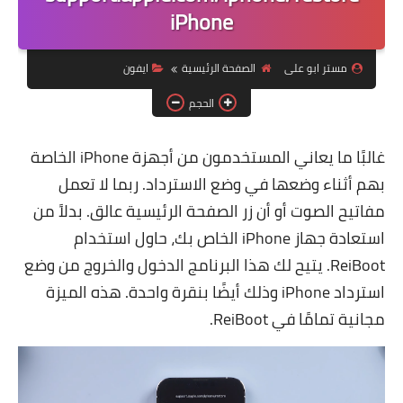
iPhone
ويندوز 8.1
ويندوز 7
مستر ابو على
الصفحة الرئيسية
ايفون
ويندوز xp
الحجم
اندرويد
غالبًا ما يعاني المستخدمون من أجهزة iPhone الخاصة
ايفون
بهم أثناء وضعها في وضع الاسترداد. ربما لا تعمل
العاب
مفاتيح الصوت أو أن زر الصفحة الرئيسية عالق. بدلاً من
استعادة جهاز iPhone الخاص بك، حاول استخدام
مراجعات
ReiBoot
. يتيح لك هذا البرنامج الدخول والخروج من وضع
الربح من الانترنت
استرداد iPhone وذلك أيضًا بنقرة واحدة. هذه الميزة
مجانية تمامًا في ReiBoot.
الحماية