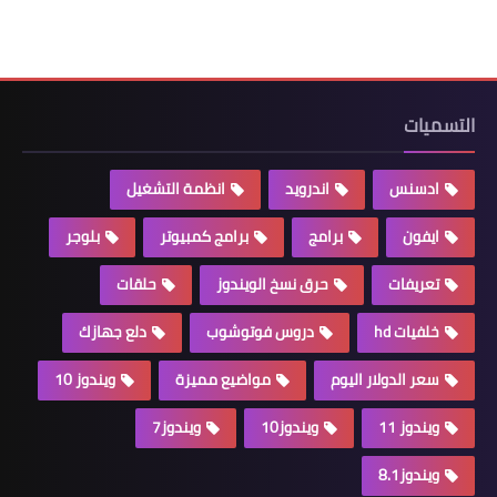
التسميات
ادسنس
اندرويد
انظمة التشغيل
ايفون
برامج
برامج كمبيوتر
بلوجر
تعريفات
حرق نسخ الويندوز
حلقات
خلفيات hd
دروس فوتوشوب
دلع جهازك
سعر الدولار اليوم
مواضيع مميزة
ويندوز 10
ويندوز 11
ويندوز10
ويندوز7
ويندوز8.1