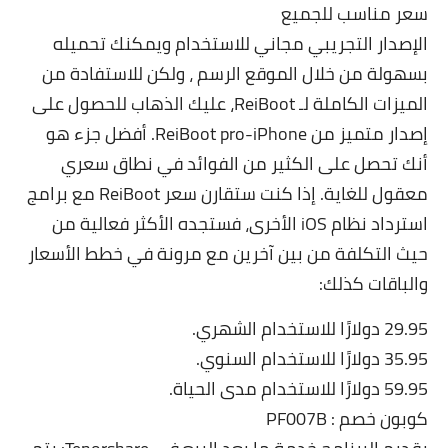
سعر مناسب للجميع
الإصدار التجريبي مجاني للاستخدام ويمكنك تحميله
بسهولة من خلال الموقع الرسم ، ولكن للاستفادة من
الميزات الكاملة لـ ReiBoot، عليك الذهاب للحصول على
إصدار متميز من ReiBoot pro-iPhone. أفضل جزء هو
أنك تحصل على الكثير من الفوائد في نطاق سعري
معقول للغاية. إذا كنت ستقارن سعر ReiBoot مع برامج
استرداد نظام iOS الأخرى، فستجده الأكثر فعالية من
حيث التكلفة من بين آخرين مع مرونة في خطط الأسعار
والباقات كذلك:
29.95 دولارًا للاستخدام الشهري.
35.95 دولارًا للاستخدام السنوي.
59.95 دولارًا للاستخدام مدى الحياة.
كوبون خصم : PF007B