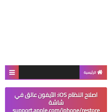
الرئيسية
برامج كمبيوتر
اصلاح النظام iOS: الآيفون عالق في
ويندوز 11
شاشة
ويندوز 10
support.apple.com/iphone/restore