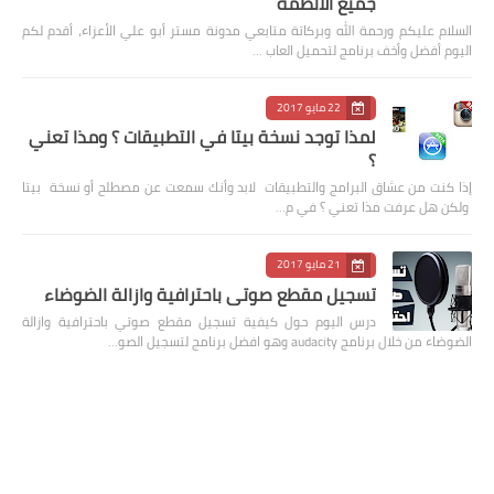
جميع الانظمة
السلام عليكم ورحمة الله وبركاتة متابعي مدونة مستر أبو علي الأعزاء، أقدم لكم
اليوم أفضل وأخف برنامج لتحميل العاب …
22 مايو 2017
لمذا توجد نسخة بيتا في التطبيقات ؟ ومذا تعني
؟
إذا كنت من عشاق البرامج والتطبيقات لابد وأنك سمعت عن مصطلح أو نسخة بيتا
ولكن هل عرفت مذا تعني ؟ في م…
21 مايو 2017
تسجيل مقطع صوتي باحترافية وازالة الضوضاء
درس اليوم حول كيفية تسجيل مقطع صوتي باحترافية وازالة
الضوضاء من خلال برنامج audacity وهو افضل برنامج لتسجيل الصو…