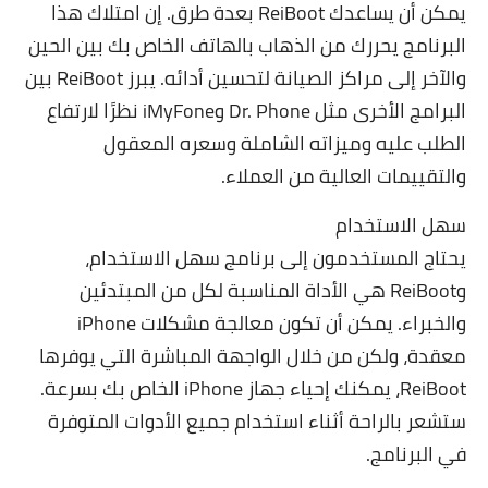
يمكن أن يساعدك
ReiBoot
بعدة طرق. إن امتلاك هذا
البرنامج يحررك من الذهاب بالهاتف الخاص بك بين الحين
والآخر إلى مراكز الصيانة لتحسين أدائه. يبرز ReiBoot بين
البرامج الأخرى مثل Dr. Phone وiMyFone نظرًا لارتفاع
الطلب عليه وميزاته الشاملة وسعره المعقول
والتقييمات العالية من العملاء.
سهل الاستخدام
يحتاج المستخدمون إلى برنامج سهل الاستخدام،
وReiBoot هي الأداة المناسبة لكل من المبتدئين
والخبراء. يمكن أن تكون معالجة مشكلات iPhone
معقدة، ولكن من خلال الواجهة المباشرة التي يوفرها
ReiBoot
، يمكنك إحياء جهاز iPhone الخاص بك بسرعة.
ستشعر بالراحة أثناء استخدام جميع الأدوات المتوفرة
في البرنامج.